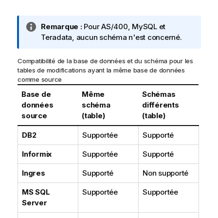
N
Remarque :
Pour AS/400, MySQL et
o
Teradata, aucun schéma n'est concerné.
t
e
Compatibilité de la base de données et du schéma pour les
I
tables de modifications ayant la même base de données
comme source
n
f
Base de
Même
Schémas
o
données
schéma
différents
r
source
(table)
(table)
m
a
DB2
Supportée
Supporté
t
Informix
Supportée
Supporté
i
o
Ingres
Supporté
Non supporté
n
s
MS SQL
Supportée
Supportée
Server