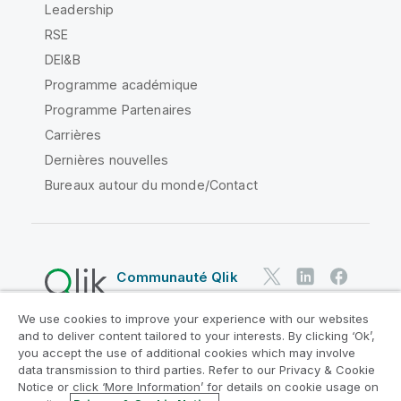
Leadership
RSE
DEI&B
Programme académique
Programme Partenaires
Carrières
Dernières nouvelles
Bureaux autour du monde/Contact
Communauté Qlik
We use cookies to improve your experience with our websites
Contrats juridiques
and to deliver content tailored to your interests. By clicking ‘Ok’,
Conditions d'utilisation des produits
you accept the use of additional cookies which may involve
data transmission to third parties. Refer to our Privacy & Cookie
Legal Policies
Conditions légales
Notice or click ‘More Information’ for details on cookie usage on
Conditions d'utilisation
Marques