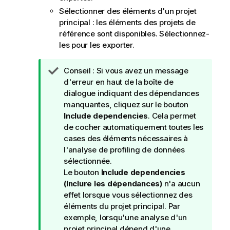
Sélectionner des éléments d'un projet
principal : les éléments des projets de
référence sont disponibles. Sélectionnez-
les pour les exporter.
N
Conseil :
Si vous avez un message
o
d'erreur en haut de la boîte de
t
dialogue indiquant des dépendances
e
manquantes, cliquez sur le bouton
I
Include dependencies
. Cela permet
n
de cocher automatiquement toutes les
f
cases des éléments nécessaires à
o
l'analyse de profiling de données
r
sélectionnée.
m
Le bouton
Include dependencies
a
(Inclure les dépendances)
n'a aucun
t
effet lorsque vous sélectionnez des
i
éléments du projet principal. Par
o
exemple, lorsqu'une analyse d'un
n
projet principal dépend d'une