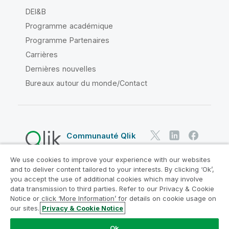
DEI&B
Programme académique
Programme Partenaires
Carrières
Dernières nouvelles
Bureaux autour du monde/Contact
Communauté Qlik
We use cookies to improve your experience with our websites
Contrats juridiques
and to deliver content tailored to your interests. By clicking ‘Ok’,
Conditions d'utilisation des produits
you accept the use of additional cookies which may involve
data transmission to third parties. Refer to our Privacy & Cookie
Legal Policies
Conditions légales
Notice or click ‘More Information’ for details on cookie usage on
Conditions d'utilisation
Marques
our sites.
Privacy & Cookie Notice
Do Not Share My Info
Ok