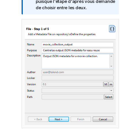
n
puisque l'étape d'après vous demande
f
de choisir entre les deux.
o
r
m
a
t
i
o
n
s