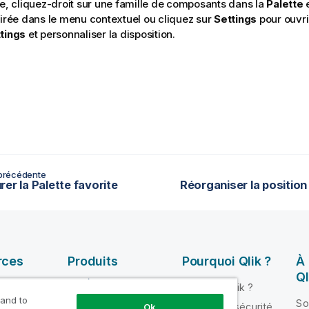
re, cliquez-droit sur une famille de composants dans la
Palette
e
sirée dans le menu contextuel ou cliquez sur
Settings
pour ouvri
tings
et personnaliser la disposition.
précédente
er la Palette favorite
Réorganiser la positio
rces
Produits
Pourquoi Qlik ?
À
Ql
INTÉGRATION ET
Pourquoi Qlik ?
QUALITÉ DE
 and to
ik Help
So
Fiabilité et sécurité
Ok
DONNÉES