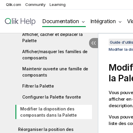
Qlik.com
Community
Learning
Personnaliser l'espace de travail
Modifier la disposition et les
Documentation
Intégration
Vi
paramètres de la Palette
Afficher, cacher et déplacer la
Palette
Guide d'utili
Modifier la di
Afficher/masquer les familles de
composants
Modif
Maintenir ouverte une famille de
composants
la Pal
Filtrer la Palette
Vous pouvez
Configurer la Palette favorite
afficher en
description
Modifier la disposition des
composants dans la Palette
Vous pouvez
liste des c
Réorganiser la position des