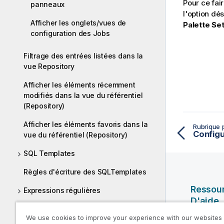
Pour ce fai
panneaux
l'option dé
Afficher les onglets/vues de
Palette Set
configuration des Jobs
Filtrage des entrées listées dans la
vue Repository
Afficher les éléments récemment
modifiés dans la vue du référentiel
(Repository)
Afficher les éléments favoris dans la
Rubrique 
Configur
vue du référentiel (Repository)
SQL Templates
Règles d'écriture des SQLTemplates
Ressou
Expressions régulières
D'aide
Dictionnaires des synonymes des
We use cookies to improve your experience with our websites
données
Vidéos Ql