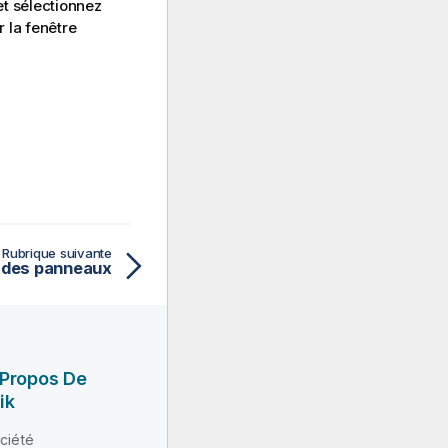
t sélectionnez
r la fenêtre
Rubrique suivante
n des panneaux
 Propos De
ik
ciété