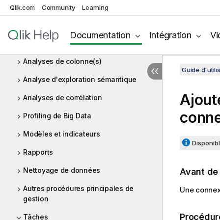
données
Qlik.com
Community
Learning
Analyses de redondance
Documentation
Intégration
Vi
Analyses de tables
Analyses de colonne(s)
Guide d'utili
Analyse d'exploration sémantique
Ajout
Analyses de corrélation
conne
Profiling de Big Data
Modèles et indicateurs
Disponibl
Rapports
Nettoyage de données
Avant d
Autres procédures principales de
Une connexi
gestion
Procédur
Tâches