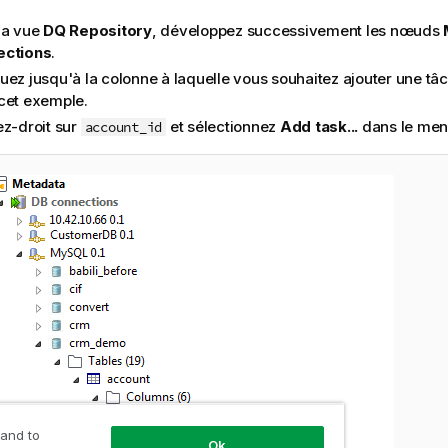
la vue
DQ Repository
, développez successivement les nœuds
ections
.
uez jusqu'à la colonne à laquelle vous souhaitez ajouter une tâ
cet exemple.
ez-droit sur
et sélectionnez
Add task...
dans le men
account_id
 and to
Ok