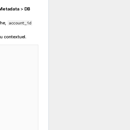
Metadata
>
DB
che,
account_id
u contextuel.