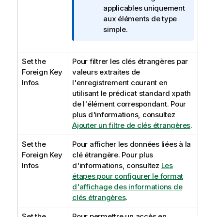
t
applicables uniquement
i
aux éléments de type
o
simple.
n
s
Set the
Pour filtrer les clés étrangères par
Foreign Key
valeurs extraites de
Infos
l'enregistrement courant en
utilisant le prédicat standard xpath
de l'élément correspondant. Pour
plus d'informations, consultez
Ajouter un filtre de clés étrangères
.
Set the
Pour afficher les données liées à la
Foreign Key
clé étrangère. Pour plus
Infos
d'informations, consultez
Les
étapes pour configurer le format
d'affichage des informations de
clés étrangères
.
Set the
Pour permettre un accès en