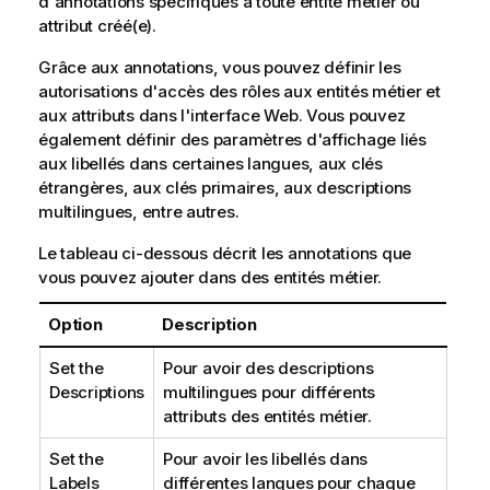
d'annotations spécifiques à toute entité métier ou
e
attribut créé(e).
Grâce aux annotations, vous pouvez définir les
autorisations d'accès des rôles aux entités métier et
aux attributs dans l'interface Web. Vous pouvez
également définir des paramètres d'affichage liés
aux libellés dans certaines langues, aux clés
étrangères, aux clés primaires, aux descriptions
multilingues, entre autres.
Le tableau ci-dessous décrit les annotations que
vous pouvez ajouter dans des entités métier.
Option
Description
Set the
Pour avoir des descriptions
Descriptions
multilingues pour différents
attributs des entités métier.
Set the
Pour avoir les libellés dans
Labels
différentes langues pour chaque