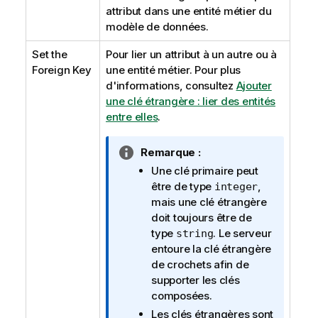
attribut dans une entité métier du
modèle de données.
Set the
Pour lier un attribut à un autre ou à
Foreign Key
une entité métier. Pour plus
d'informations, consultez
Ajouter
une clé étrangère : lier des entités
entre elles
.
N
Remarque :
o
Une clé primaire peut
t
être de type
,
integer
e
mais une clé étrangère
I
doit toujours être de
n
type
. Le serveur
string
f
entoure la clé étrangère
o
de crochets afin de
r
supporter les clés
m
composées.
a
Les clés étrangères sont