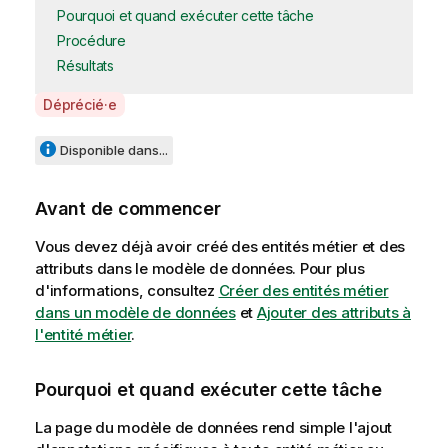
Pourquoi et quand exécuter cette tâche
Procédure
Résultats
A
Déprécié·e
v
a
Disponible dans...
i
l
Avant de commencer
a
b
Vous devez déjà avoir créé des entités métier et des
i
attributs dans le modèle de données. Pour plus
l
d'informations, consultez
Créer des entités métier
i
dans un modèle de données
et
Ajouter des attributs à
t
l'entité métier
.
y
-
Pourquoi et quand exécuter cette tâche
n
o
La page du modèle de données rend simple l'ajout
t