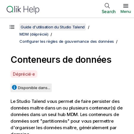
Search
Menu
Guide d'utilisation du Studio Talend
MDM (déprécié)
Configurer les règles de gouvernance des données
Conteneurs de données
A
Déprécié·e
v
a
Disponible dans...
i
l
Le
Studio Talend
vous permet de faire persister des
a
données maître dans un ou plusieurs conteneur(s) de
b
données dans un seul hub MDM. Les conteneurs de
i
données sont "partitionnés" pour vous permettre
l
d'organiser les données maître, généralement par
i