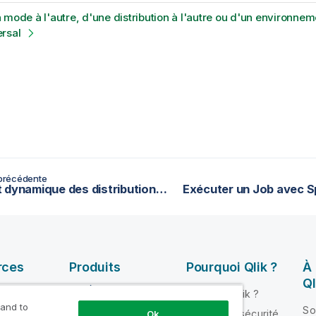
 mode à l'autre, d'une distribution à l'autre ou d'un environnem
rsal
précédente
Support dynamique des distributions Hadoop dans le Studio Talend (déprécié)
Exécuter un Job avec S
rces
Produits
Pourquoi Qlik ?
À
Ql
INTÉGRATION ET
Pourquoi Qlik ?
QUALITÉ DE
 and to
ik Help
So
Fiabilité et sécurité
Ok
DONNÉES