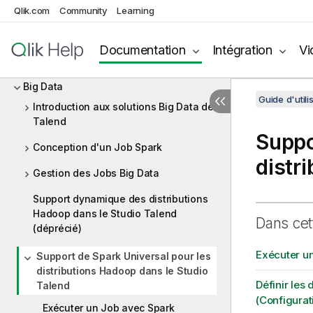
Qlik.com
Community
Learning
Travailler avec les projets
Intégration de données et services de
Documentation
Intégration
Vi
données
Big Data
Guide d'utili
Introduction aux solutions Big Data de
Talend
Suppo
Conception d'un Job Spark
distr
Gestion des Jobs Big Data
Support dynamique des distributions
Hadoop dans le Studio Talend
Dans cet
(déprécié)
Exécuter un
Support de Spark Universal pour les
distributions Hadoop dans le Studio
Définir les
Talend
(Configurat
Exécuter un Job avec Spark