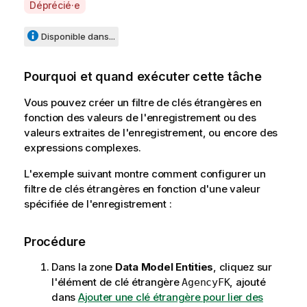
A
Déprécié·e
v
a
Disponible dans...
i
l
Pourquoi et quand exécuter cette tâche
a
b
Vous pouvez créer un filtre de clés étrangères en
i
fonction des valeurs de l'enregistrement ou des
l
valeurs extraites de l'enregistrement, ou encore des
i
expressions complexes.
t
y
L'exemple suivant montre comment configurer un
-
filtre de clés étrangères en fonction d'une valeur
n
spécifiée de l'enregistrement :
o
t
Procédure
e
Dans la zone
Data Model Entities
, cliquez sur
l'élément de clé étrangère
, ajouté
AgencyFK
dans
Ajouter une clé étrangère pour lier des