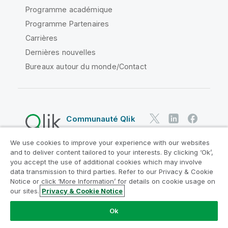
Programme académique
Programme Partenaires
Carrières
Dernières nouvelles
Bureaux autour du monde/Contact
Communauté Qlik
We use cookies to improve your experience with our websites
Contrats juridiques
and to deliver content tailored to your interests. By clicking ‘Ok’,
Conditions d'utilisation des produits
you accept the use of additional cookies which may involve
data transmission to third parties. Refer to our Privacy & Cookie
Legal Policies
Conditions légales
Notice or click ‘More Information’ for details on cookie usage on
Conditions d'utilisation
Marques
our sites.
Privacy & Cookie Notice
Do Not Share My Info
Ok
Copyright © 1993-2026 QlikTech International AB. Tous
droits réservés.