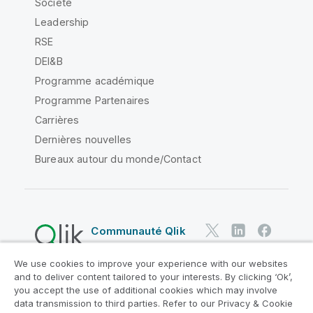
Société
Leadership
RSE
DEI&B
Programme académique
Programme Partenaires
Carrières
Dernières nouvelles
Bureaux autour du monde/Contact
Communauté Qlik
We use cookies to improve your experience with our websites
Contrats juridiques
and to deliver content tailored to your interests. By clicking ‘Ok’,
Conditions d'utilisation des produits
you accept the use of additional cookies which may involve
data transmission to third parties. Refer to our Privacy & Cookie
Legal Policies
Conditions légales