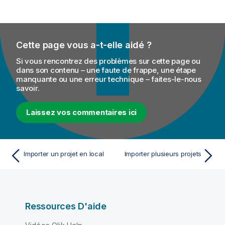
n
f
o
r
Cette page vous a-t-elle aidé ?
m
a
Si vous rencontrez des problèmes sur cette page ou
t
dans son contenu – une faute de frappe, une étape
manquante ou une erreur technique – faites-le-nous
i
savoir.
o
n
Laissez vos commentaires ici
s
Importer un projet en local
Importer plusieurs projets
Ressources D'aide