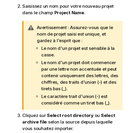
Saisissez un nom pour votre nouveau projet
dans le champ
Project Name
.
N
Avertissement :
Assurez-vous que le
o
nom de projet saisi est unique, et
t
gardez à l'esprit que :
e
Le nom d'un projet est sensible à la
I
casse.
n
Le nom d'un projet doit commencer
f
par une lettre non accentuée et peut
o
contenir uniquement des lettres, des
r
chiffres, des traits d'union (-) et des
m
tirets bas (_).
a
Le caractère trait d'union (-) est
t
considéré comme un tiret bas (_).
i
o
Cliquez sur
Select root directory
ou
Select
n
archive file
selon la source depuis laquelle
s
vous souhaitez importer.