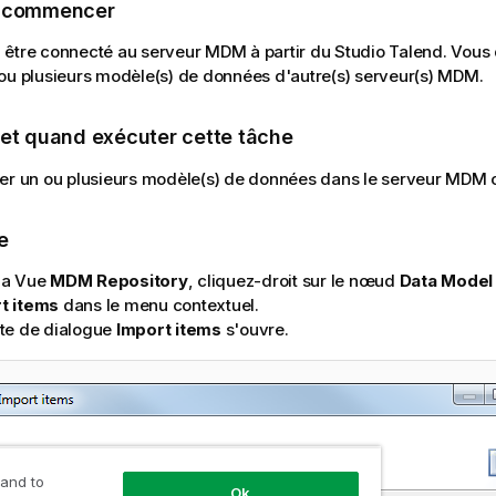
e commencer
 être connecté au serveur MDM à partir du
Studio Talend
. Vous
ou plusieurs modèle(s) de données d'autre(s) serveur(s) MDM.
 et quand exécuter cette tâche
er un ou plusieurs modèle(s) de données dans le serveur MDM c
e
la Vue
MDM Repository
, cliquez-droit sur le nœud
Data Model
t items
dans le menu contextuel.
îte de dialogue
Import items
s'ouvre.
 and to
Ok