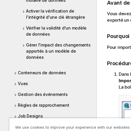
modèle de données
i
Avant d
l
Activer la vérification de
Vous devez
i
l'intégrité d'une clé étrangère
exporté un 
t
y
Vérifier la validité d'un modèle
-
de données
Pourquoi
n
Gérer l'impact des changements
o
Pour import
apportés à un modèle de
t
données
e
Procédur
Conteneurs de données
Dans 
Impor
Vues
La bo
Gestion des événements
Règles de rapprochement
Job Designs
We use cookies to improve your experience with our websites
Sujets avancés