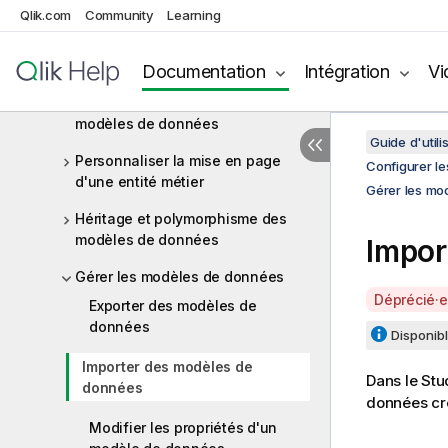
Qlik.com
Community
Learning
Modèles de données
Configurer un modèle de données
Documentation
Intégration
Vi
Utiliser l'éditeur graphique de
modèles de données
Guide d'utili
Personnaliser la mise en page
Configurer l
d'une entité métier
Gérer les mo
Héritage et polymorphisme des
modèles de données
Impor
Gérer les modèles de données
A
Déprécié·e
Exporter des modèles de
v
données
Disponibl
a
i
Importer des modèles de
Dans le
Stu
l
données
données cr
a
Modifier les propriétés d'un
b