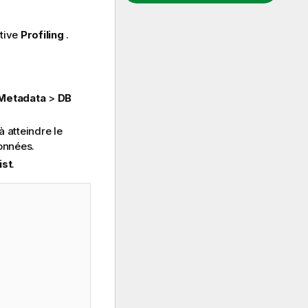
ctive
Profiling
.
Metadata
>
DB
 atteindre le
onnées.
ist
.