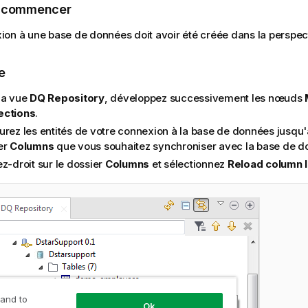
e commencer
on à une base de données doit avoir été créée dans la perspe
e
la vue
DQ Repository
, développez successivement les nœuds
ections
.
urez les entités de votre connexion à la base de données jusqu'à
er
Columns
que vous souhaitez synchroniser avec la base de d
z-droit sur le dossier
Columns
et sélectionnez
Reload column l
 and to
Ok