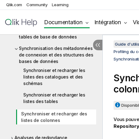
Analyses de bases de données
Qlik.com
Community
Learning
Obtenir un aperçu des données
dans l'éditeur SQL
Documentation
Intégration
Vi
Affichage des clés et des index des
tables de base de données
Guide d'utili
Synchronisation des métadonnées
Profiling du
de connexion et des structures des
Synchronisat
bases de données
Synchroniser et recharger les
Synch
listes des catalogues et des
schémas
colon
Synchroniser et recharger les
listes des tables
Disponibl
Synchroniser et recharger des
Vous pouvez
listes de colonnes
Repositor
Analyses de redondance