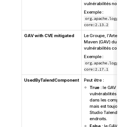
vulnérabilités non rés
Exemple :
org.apache.logging.
core:2.13.2
GAV with CVE mitigated
Le Groupe, l'Artefact 
Maven (GAV) du JAR 
vulnérabilités corrigé
Exemple :
org.apache.logging.
core:2.17.1
UsedByTalendComponent
Peut être :
True
: le GAV ave
vulnérabilités a ét
dans les composant
mais est toujours ut
Studio Talend
à d'
endroits.
False
: le GAV ave