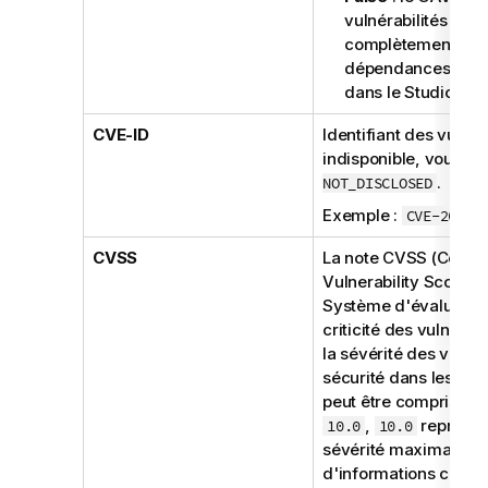
vulnérabilités a ét
complètement sup
dépendances des
dans le
Studio Tal
CVE-ID
Identifiant des vulnéra
indisponible, vous o
.
NOT_DISCLOSED
Exemple :
CVE-2021-
CVSS
La note CVSS (Com
Vulnerability Scoring
Système d'évaluation
criticité des vulnérabi
la sévérité des vulnér
sécurité dans les logi
peut être comprise e
,
représen
10.0
10.0
sévérité maximale. P
d'informations conc