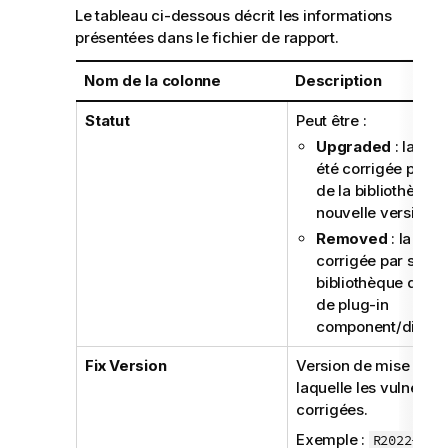
Le tableau ci-dessous décrit les informations
présentées dans le fichier de rapport.
Nom de la colonne
Description
Statut
Peut être :
Upgraded
: la vul
été corrigée par m
de la bibliothèque
nouvelle version.
Removed
: la vuln
corrigée par suppr
bibliothèque des
de plug-in
component/distribu
Fix Version
Version de mise à jou
laquelle les vulnérabil
corrigées.
Exemple :
R2022-03