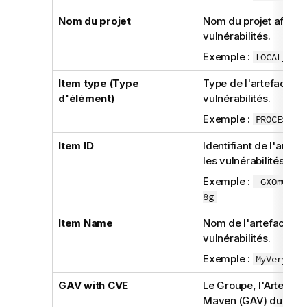
Nom du projet
Nom du projet affecté
vulnérabilités.
Exemple :
LOCAL_PRO
Item type (Type
Type de l'artefact aff
d'élément)
vulnérabilités.
Exemple :
PROCESS
Item ID
Identifiant de l'artefa
les vulnérabilités.
Exemple :
_GXOmQFiz
8g
Item Name
Nom de l'artefact aff
vulnérabilités.
Exemple :
MyVeryCom
GAV with CVE
Le Groupe, l'Artefact 
Maven (GAV) du JAR 