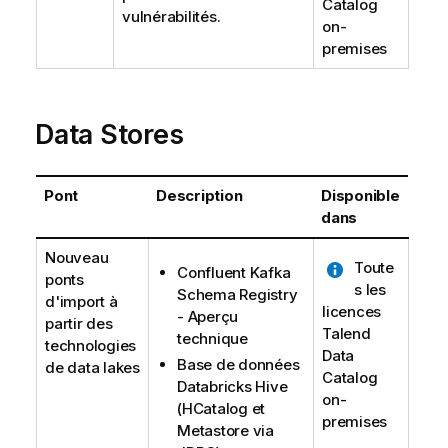
Catalog
vulnérabilités.
on-
premises
Data Stores
Pont
Description
Disponible
dans
Nouveau
Toute
Confluent Kafka
ponts
s les
Schema Registry
d'import à
licences
- Aperçu
partir des
Talend
technique
technologies
Data
Base de données
de data lakes
Catalog
Databricks Hive
on-
(HCatalog et
premises
Metastore via