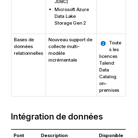
JDBC)
Microsoft Azure
Data Lake
Storage Gen 2
Bases de
Nouveau support de
Toute
données
collecte multi-
s les
relationnelles
modèle
licences
incrémentale
Talend
Data
Catalog
on-
premises
Intégration de données
Pont
Description
Disponible