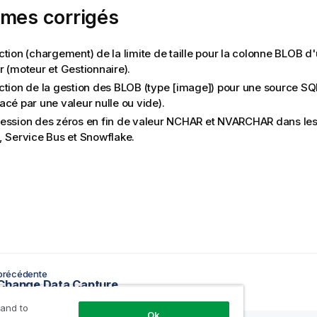
èmes corrigés
ction (chargement) de la limite de taille pour la colonne BLOB 
r (moteur et Gestionnaire).
ction de la gestion des BLOB (type [image]) pour une source S
acé par une valeur nulle ou vide).
ession des zéros en fin de valeur NCHAR et NVARCHAR dans les 
, Service Bus et Snowflake.
précédente
Change Data Capture
 and to
Ok