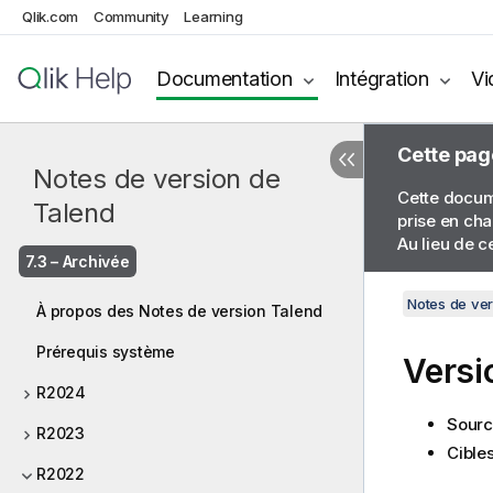
Qlik.com
Community
Learning
Documentation
Intégration
Vi
Cette pag
Notes de version de
Cette docume
Talend
prise en cha
Au lieu de c
7.3 – Archivée
Notes de ver
À propos des Notes de version Talend
Prérequis système
Versi
R2024
Sourc
R2023
Cible
R2022