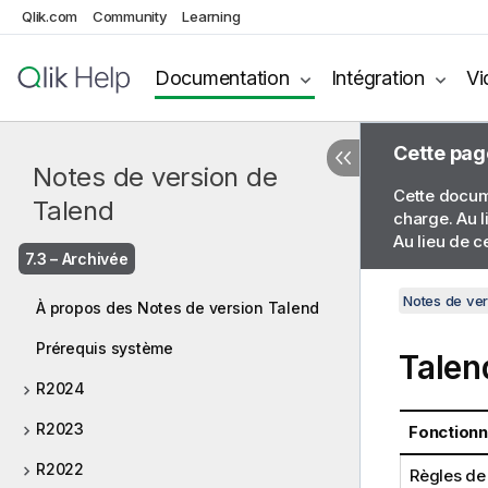
Qlik.com
Community
Learning
Documentation
Intégration
Vi
Cette pag
Notes de version de
Cette docume
Talend
charge. Au l
Au lieu de c
7.3 – Archivée
Notes de ver
À propos des Notes de version Talend
Prérequis système
Talen
R2024
R2023
Fonctionn
R2022
Règles de