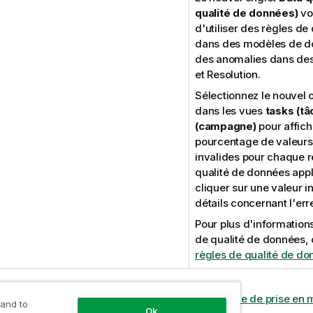
qualité de données)
vo
d'utiliser des règles de
dans des modèles de do
des anomalies dans d
et Resolution.
Sélectionnez le nouvel 
dans les vues
tasks (tâ
(campagne)
pour affich
pourcentage de valeurs 
invalides pour chaque r
qualité de données app
cliquer sur une valeur i
détails concernant l'err
Pour plus d'information
de qualité de données,
règles de qualité de d
end Cloud Data Stewardship
en main avec le
Guide de prise en 
 and to
Ok