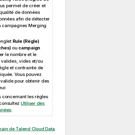
us permet de créer et
 qualité de données
nnées afin de détecter
es campagnes Merging
onglet
Rule (Règle)
ches)
ou
campaign
er le nombre et le
valides, vides et/ou
ègle et contrainte de
liquée. Vous pouvez
nvalide pour obtenir des
eur.
s concernant les règles
 consultez
Utiliser des
onnées
.
main de Talend Cloud Data