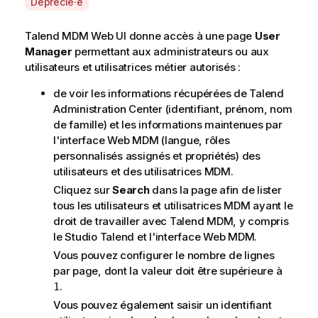
A
Déprécié·e
v
a
Talend MDM Web UI
donne accès à une page
User
i
Manager
permettant aux administrateurs ou aux
l
utilisateurs et utilisatrices métier autorisés :
a
de voir les informations récupérées de
Talend
b
Administration Center
(identifiant, prénom, nom
i
de famille) et les informations maintenues par
l
l'interface Web MDM (langue, rôles
i
personnalisés assignés et propriétés) des
t
utilisateurs et des utilisatrices
MDM
.
y
-
Cliquez sur
Search
dans la page afin de lister
n
tous les utilisateurs et utilisatrices
MDM
ayant le
o
droit de travailler avec
Talend MDM
, y compris
t
le
Studio Talend
et l'interface Web MDM.
e
Vous pouvez configurer le nombre de lignes
par page, dont la valeur doit être supérieure à
.
1
Vous pouvez également saisir un identifiant