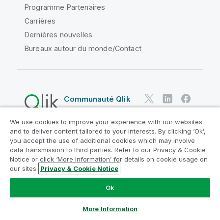
Programme Partenaires
Carrières
Dernières nouvelles
Bureaux autour du monde/Contact
Communauté Qlik
We use cookies to improve your experience with our websites
Contrats juridiques
and to deliver content tailored to your interests. By clicking ‘Ok’,
Conditions d'utilisation des produits
you accept the use of additional cookies which may involve
data transmission to third parties. Refer to our Privacy & Cookie
Legal Policies
Conditions légales
Notice or click ‘More Information’ for details on cookie usage on
Conditions d'utilisation
Marques
our sites.
Privacy & Cookie Notice
Do Not Share My Info
Ok
Copyright © 1993-2026 QlikTech International AB. Tous
droits réservés.
More Information