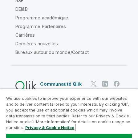
RSE
DEI&B
Programme académique
Programme Partenaires
Carrières
Dernières nouvelles
Bureaux autour du monde/Contact
Communauté Qlik
We use cookies to improve your experience with our websites
Contrats juridiques
and to deliver content tailored to your interests. By clicking ‘Ok’,
Conditions d'utilisation des produits
you accept the use of additional cookies which may involve
data transmission to third parties. Refer to our Privacy & Cookie
Legal Policies
Conditions légales
Notice or click ‘More Information’ for details on cookie usage on
Conditions d'utilisation
Marques
our sites.
Privacy & Cookie Notice
Do Not Share My Info