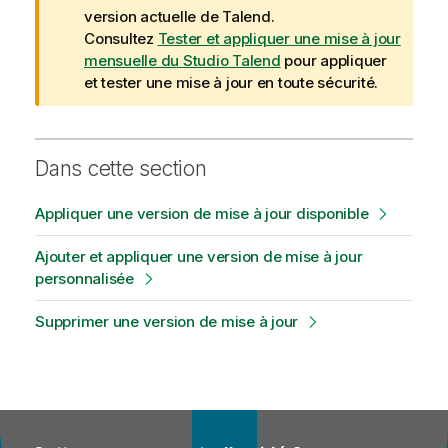
e
version actuelle de
Talend
.
I
Consultez
Tester et appliquer une mise à jour
n
mensuelle du Studio Talend
pour appliquer
f
et tester une mise à jour en toute sécurité.
o
r
m
Dans cette section
a
t
Appliquer une version de mise à jour disponible
i
o
Ajouter et appliquer une version de mise à jour
n
personnalisée
s
Supprimer une version de mise à jour