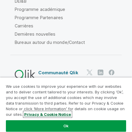
DEI&B
Programme académique
Programme Partenaires
Carrières
Dernières nouvelles
Bureaux autour du monde/Contact
Communauté Qlik
We use cookies to improve your experience with our websites
Contrats juridiques
and to deliver content tailored to your interests. By clicking ‘Ok’,
Conditions d'utilisation des produits
you accept the use of additional cookies which may involve
data transmission to third parties. Refer to our Privacy & Cookie
Legal Policies
Conditions légales
Notice or click ‘More Information’ for details on cookie usage on
Conditions d'utilisation
Marques
our sites.
Privacy & Cookie Notice
Do Not Share My Info
Ok
Copyright © 1993-2026 QlikTech International AB. Tous