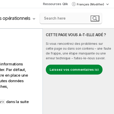
Ressources Qlik
Français (Modifier)
s opérationnels
CETTE PAGE VOUS A-T-ELLE AIDÉ ?
Si vous rencontrez des problèmes sur
cette page ou dans son contenu – une faute
de frappe, une étape manquante ou une
erreur technique – faites-le-nous savoir.
 informations
ter
. Par défaut,
Laissez vos commentaires ici
re en place une
outes données
ches,
dans la suite
or>