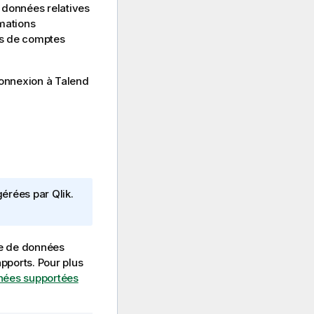
 données relatives
rmations
ons de comptes
connexion à
Talend
gérées par
Qlik
.
se de données
pports. Pour plus
nées supportées