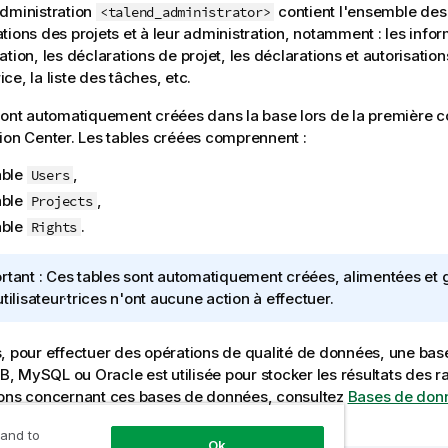
dministration
contient l'ensemble des
<talend_administrator>
tions des projets et à leur administration, notamment : les info
ation, les déclarations de projet, les déclarations et autorisati
rice, la liste des tâches, etc.
sont automatiquement créées dans la base lors de la première 
ion Center
. Les tables créées comprennent :
able
,
Users
able
,
Projects
able
.
Rights
rtant :
Ces tables sont automatiquement créées, alimentées et 
utilisateur·trices n'ont aucune action à effectuer.
s, pour effectuer des opérations de qualité de données, une ba
 MySQL ou Oracle est utilisée pour stocker les résultats des ra
ions concernant ces bases de données, consultez
Bases de don
filing de données
.
 and to
Ok