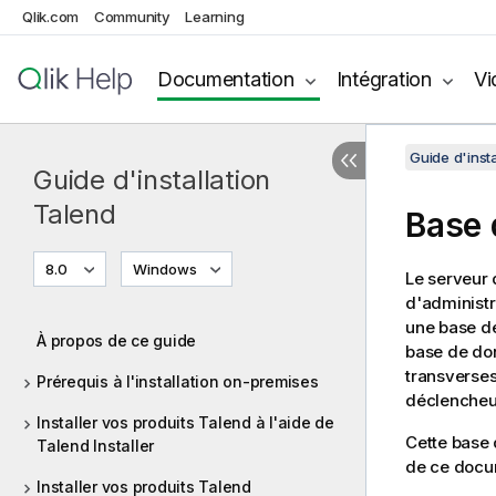
Qlik.com
Community
Learning
Documentation
Intégration
Vi
Guide d'insta
Guide d'installation
Talend
Base 
8.0
Windows
Le serveur 
d'administr
une base d
À propos de ce guide
base de do
transverses 
Prérequis à l'installation on-premises
déclencheur
Installer vos produits Talend à l'aide de
Cette base 
Talend Installer
de ce docu
Installer vos produits Talend