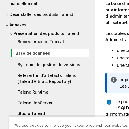
La base d'a
manuellement
aux informa
Désinstaller des produits Talend
d'administr
utilisateur·t
Annexes
Les tables 
Présentation des produits Talend
Administrat
Serveur Apache Tomcat
une t
Base de données
une t
Système de gestion de versions
une t
Référentiel d'artefacts Talend
N
Impo
(Talend Artifact Repository)
o
Les 
Talend Runtime
t
e
De plu
Talend JobServer
I
HSQLDB,
n
Studio Talend
d'informat
f
pour le pro
o
La base de logs de Talend Activity
We use cookies to improve your experience with our websites