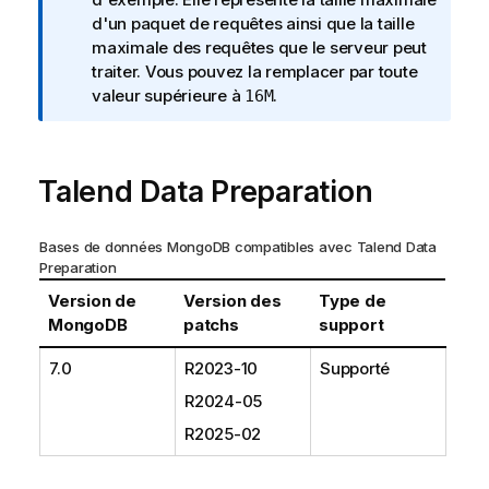
m
d'un paquet de requêtes ainsi que la taille
a
maximale des requêtes que le serveur peut
t
traiter. Vous pouvez la remplacer par toute
i
valeur supérieure à
.
16M
o
n
s
Talend Data Preparation
Bases de données MongoDB compatibles avec
Talend Data
Preparation
Version de
Version des
Type de
MongoDB
patchs
support
7.0
R2023-10
Supporté
R2024-05
R2025-02