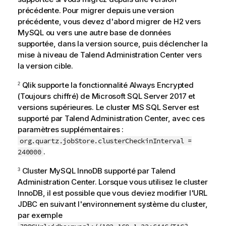
m
précédente. Pour migrer depuis une version
a
précédente, vous devez d'abord migrer de H2 vers
t
MySQL ou vers une autre base de données
i
supportée, dans la version source, puis déclencher la
o
mise à niveau de
Talend Administration Center
vers
n
la version cible.
s
Qlik
supporte la fonctionnalité Always Encrypted
2
(Toujours chiffré) de Microsoft SQL Server 2017 et
versions supérieures. Le cluster MS SQL Server est
supporté par
Talend Administration Center
, avec ces
paramètres supplémentaires :
org.quartz.jobStore.clusterCheckinInterval =
.
240000
Cluster MySQL InnoDB supporté par
Talend
3
Administration Center
. Lorsque vous utilisez le cluster
InnoDB, il est possible que vous deviez modifier l'URL
JDBC en suivant l'environnement système du cluster,
par exemple