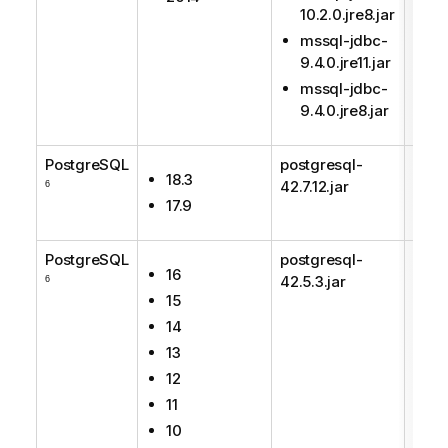
10.2.0.jre8.jar
mssql-jdbc-
9.4.0.jre11.jar
mssql-jdbc-
9.4.0.jre8.jar
PostgreSQL
postgresql-
Supp
18.3
42.7.12.jar
6
17.9
PostgreSQL
postgresql-
Supp
16
42.5.3.jar
6
15
14
13
12
11
10