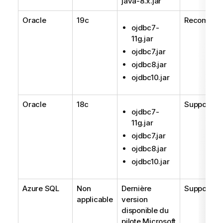
java-8.x.jar
Oracle
19c
Recomma
ojdbc7-
11g.jar
ojdbc7.jar
ojdbc8.jar
ojdbc10.jar
Oracle
18c
Supporté
ojdbc7-
11g.jar
ojdbc7.jar
ojdbc8.jar
ojdbc10.jar
Azure SQL
Non
Dernière
Supporté
applicable
version
disponible du
pilote Microsoft