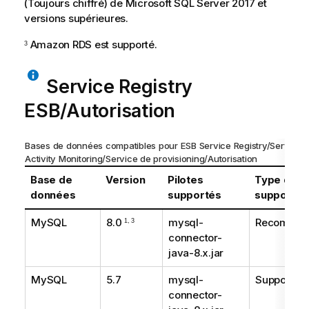
(Toujours chiffré) de Microsoft SQL Server 2017 et
versions supérieures.
Amazon RDS est supporté.
3
Service Registry
ESB/Autorisation
Bases de données compatibles pour ESB
Service Registry
/
Service
Activity Monitoring
/Service de provisioning/Autorisation
Base de
Version
Pilotes
Type de
données
supportés
support
MySQL
8.0
mysql-
Recomma
1, 3
connector-
java-8.x.jar
MySQL
5.7
mysql-
Supporté
connector-