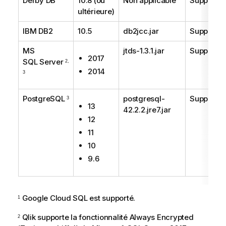
Derby DB
10.8 (ou
Non applicable
Supporté
ultérieure)
IBM DB2
10.5
db2jcc.jar
Supporté
MS
jtds-1.3.1.jar
Supporté
2017
SQL Server
2,
2014
3
PostgreSQL
postgresql-
Supporté
3
13
42.2.2.jre7.jar
12
11
10
9.6
Google Cloud SQL est supporté.
1
Qlik
supporte la fonctionnalité Always Encrypted
2