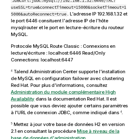
JDBCUrl:jdbc:mysql://192.168.1.32:6446/TAC?
useSSL=true&connectTimeout=15000&socketTimeout=1
. L'adresse IP 192.168.1.32 et
5000&autoReconnect=true
le port 6446 consituent l'adresse IP de l'hôte
mysqlrouter et le port en lecture-écriture du routeur
MySQL.
Protocole MySQL Route Classic : Connexions en
lecture/écriture : localhost:6446 Read/Only
Connections: localhost:6447
Talend Administration Center
supporte l'installation
4
de MySQL en configuration failover avec clustering
Red Hat. Pour plus d'informations, consultez
Administration du module complémentaire High
Availability
dans la documentation Red Hat. Il est
possible que vous deviez ajouter certains paramètres
à l'URL de connexion JDBC, comme indiqué dans
.
4
Mettez à jour votre base de données H2 en version
5
2.1 en consultant la procédure
Mise à niveau de la
base de données d'administration
.