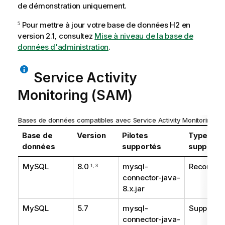
de démonstration uniquement.
Pour mettre à jour votre base de données H2 en
5
version 2.1, consultez
Mise à niveau de la base de
données d'administration
.
Service Activity
Monitoring
(SAM)
Bases de données compatibles avec
Service Activity Monitoring
Base de
Version
Pilotes
Type de
données
supportés
support
MySQL
8.0
mysql-
Recomma
1, 3
connector-java-
8.x.jar
MySQL
5.7
mysql-
Supporté
connector-java-