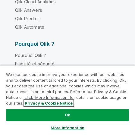
Qlik Cloud Analytics
Qlik Answers
Qlik Predict
Qlik Automate
Pourquoi Qlik ?
Pourquoi Qlik ?
Fiabilité et sécurité
Fiabilité et confidentialité
We use cookies to improve your experience with our websites
and to deliver content tailored to your interests. By clicking ‘Ok’,
Fiabilité et IA
you accept the use of additional cookies which may involve
Pourquoi Qlik pour l'IA ?
data transmission to third parties. Refer to our Privacy & Cookie
Notice or click ‘More Information’ for details on cookie usage on
Comparaison de Qlik et de la concurrence
our sites.
Privacy & Cookie Notice
Partenaires technologiques
Sources et cibles de données
Ok
Régions Qlik
More Information