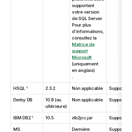
supportant
votre version
de SQL Server.
Pour plus
d'informations,
consultez la
Matrice de
support
Microsoft
(uniquement
en anglais)
.
HSQL
2.3.2
Non applicable
Supporté
4
Derby DB
10.8 (ou
Non applicable
Supporté
ultérieure)
IBM DB2
10.5
db2jcc.jar
Supportée
5
MS
Dernière
Supporté