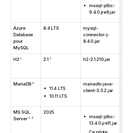
mssql-jdbc-
9.4.0.jre8.jar
Azure
8.4 LTS
mysql-
Rec
Database
connector-j-
pour
8.4.0.jar
MySQL
H2
2.1
h2-2.1.210.jar
Non 
1
5
pour 
prod
MariaDB
mariadb-java-
Supp
6
11.4 LTS
client-3.5.2.jar
10.11 LTS
MS SQL
2025
Supp
mssql-jdbc-
Server
2, 6
13.4.0.jre11.jar
Ce pilote