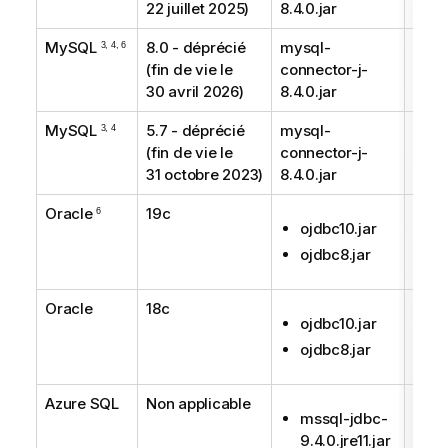
22 juillet 2025)
8.4.0.jar
MySQL
8.0 - déprécié
mysql-
Supp
3, 4, 6
(fin de vie le
connector-j-
30 avril 2026)
8.4.0.jar
MySQL
5.7 - déprécié
mysql-
Supp
3, 4
(fin de vie le
connector-j-
31 octobre 2023)
8.4.0.jar
Oracle
19c
Rec
6
ojdbc10.jar
ojdbc8.jar
Oracle
18c
Supp
ojdbc10.jar
ojdbc8.jar
Azure SQL
Non applicable
Supp
mssql-jdbc-
9.4.0.jre11.jar