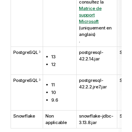
consultez la
Matrice de
support
Microsoft
(uniquement en
anglais)
.
PostgreSQL
postgresql-
Suppo
3
13
42.2.14.jar
12
PostgreSQL
postgresql-
Suppo
3
11
42.2.2.jre7.jar
10
9.6
Snowflake
Non
snowflake-jdbc-
Suppo
applicable
3.13.8.jar