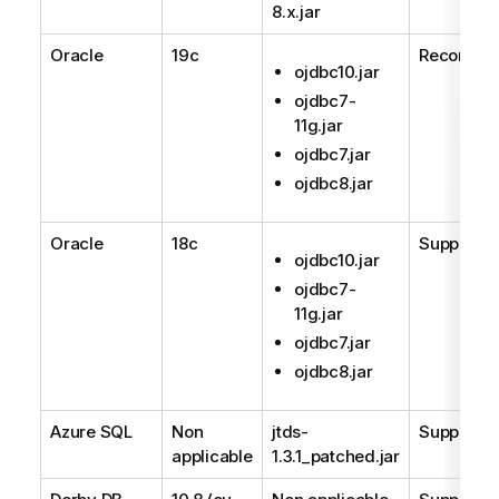
8.x.jar
Oracle
19c
Recomma
ojdbc10.jar
ojdbc7-
11g.jar
ojdbc7.jar
ojdbc8.jar
Oracle
18c
Supporté
ojdbc10.jar
ojdbc7-
11g.jar
ojdbc7.jar
ojdbc8.jar
Azure SQL
Non
jtds-
Supporté
applicable
1.3.1_patched.jar