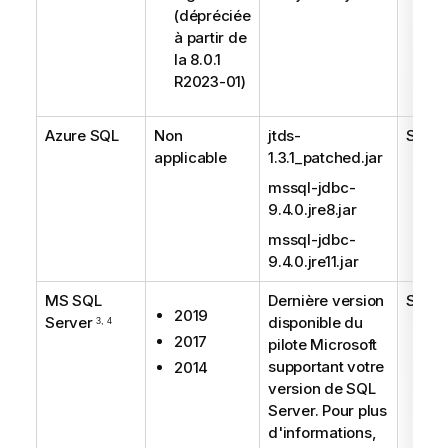
(dépréciée
à partir de
la 8.0.1
R2023-01)
Azure SQL
Non
jtds-
Suppo
applicable
1.3.1_patched.jar
mssql-jdbc-
9.4.0.jre8.jar
mssql-jdbc-
9.4.0.jre11.jar
MS SQL
Dernière version
Suppo
2019
Server
disponible du
3, 4
2017
pilote Microsoft
supportant votre
2014
version de SQL
Server. Pour plus
d'informations,