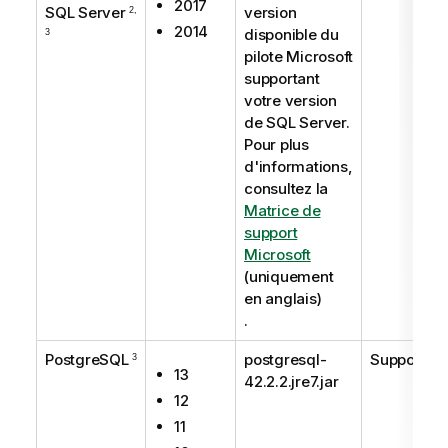
2017
SQL Server
version
2,
2014
disponible du
3
pilote Microsoft
supportant
votre version
de SQL Server.
Pour plus
d'informations,
consultez la
Matrice de
support
Microsoft
(uniquement
en anglais)
.
PostgreSQL
postgresql-
Supporté
3
13
42.2.2.jre7.jar
12
11