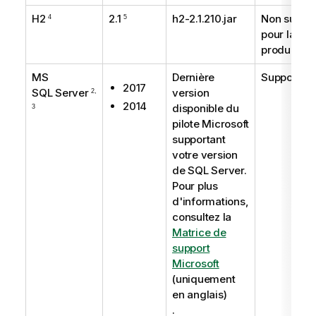
H2
2.1
h2-2.1.210.jar
Non suppo
4
5
pour la
production
MS
Dernière
Supporté
2017
SQL Server
version
2,
2014
disponible du
3
pilote Microsoft
supportant
votre version
de SQL Server.
Pour plus
d'informations,
consultez la
Matrice de
support
Microsoft
(uniquement
en anglais)
.