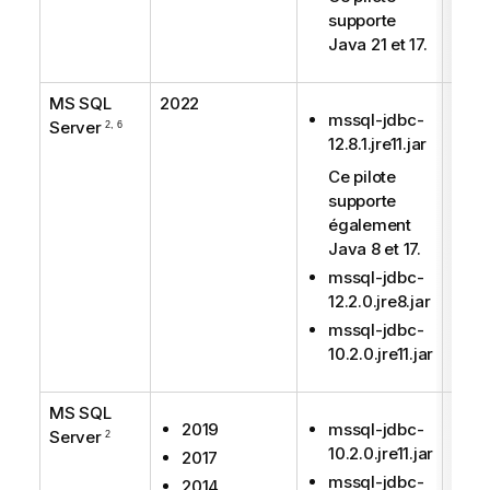
supporte
Java 21 et 17.
MS SQL
2022
Supp
mssql-jdbc-
Server
2, 6
12.8.1.jre11.jar
Ce pilote
supporte
également
Java 8 et 17.
mssql-jdbc-
12.2.0.jre8.jar
mssql-jdbc-
10.2.0.jre11.jar
MS SQL
Supp
2019
mssql-jdbc-
Server
2
10.2.0.jre11.jar
2017
mssql-jdbc-
2014