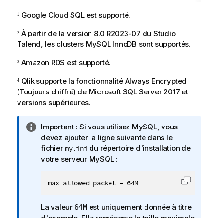
Google Cloud SQL est supporté.
1
À partir de la version 8.0 R2023-07 du
Studio
2
Talend
, les clusters MySQL InnoDB sont supportés.
Amazon RDS est supporté.
3
Qlik
supporte la fonctionnalité Always Encrypted
4
(Toujours chiffré) de Microsoft SQL Server 2017 et
versions supérieures.
N
Important :
Si vous utilisez MySQL, vous
o
devez ajouter la ligne suivante dans le
t
fichier
du répertoire d'installation de
my.ini
e
votre serveur MySQL :
I
n
max_allowed_packet = 64M
Copier l
f
o
La valeur
est uniquement donnée à titre
64M
r
d'exemple. Elle représente la taille maximale