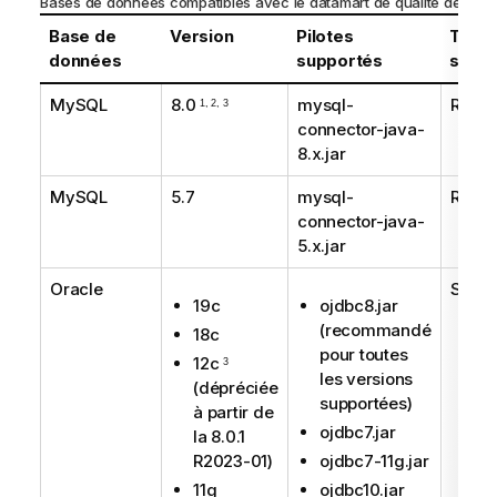
Bases de données compatibles avec le datamart de qualité de don
Base de
Version
Pilotes
Type
données
supportés
suppo
MySQL
8.0
mysql-
Reco
1, 2, 3
connector-java-
8.x.jar
MySQL
5.7
mysql-
Reco
connector-java-
5.x.jar
Oracle
Suppo
19c
ojdbc8.jar
(recommandé
18c
pour toutes
12c
3
les versions
(dépréciée
supportées)
à partir de
ojdbc7.jar
la 8.0.1
R2023-01)
ojdbc7-11g.jar
11g
ojdbc10.jar