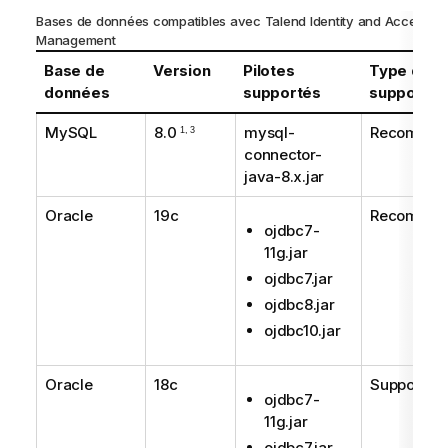
I
Bases de données compatibles avec
Talend Identity and Access
n
Management
f
Base de
Version
Pilotes
Type de
o
données
supportés
support
r
m
MySQL
8.0
mysql-
Recomma
1, 3
a
connector-
t
java-8.x.jar
i
o
Oracle
19c
Recomma
ojdbc7-
n
11g.jar
s
ojdbc7.jar
ojdbc8.jar
ojdbc10.jar
Oracle
18c
Supporté
ojdbc7-
11g.jar
ojdbc7.jar