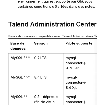
environnement qui est supporté par
Qlik
sous
certaines conditions détaillées dans des notes.
Talend Administration Center
Bases de données compatibles avec
Talend Administration Center
Base de
Version
Pilote supporté
Type
données
supp
MySQL
9.7 LTS
mysql-
Rec
3, 4, 6
connector-j-
9.7.0.jar
MySQL
8.4 LTS
mysql-
Rec
3, 4, 6
connector-j-
8.4.0.jar
MySQL
9.3 - déprécié
mysql-
Supp
3, 4
(fin de vie le
connector-j-