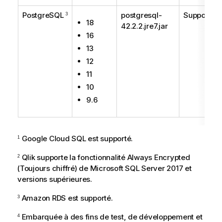
PostgreSQL
postgresql-
Supporté
3
18
42.2.2.jre7.jar
16
13
12
11
10
9.6
Google Cloud SQL est supporté.
1
Qlik
supporte la fonctionnalité Always Encrypted
2
(Toujours chiffré) de Microsoft SQL Server 2017 et
versions supérieures.
Amazon RDS est supporté.
3
Embarquée à des fins de test, de développement et
4