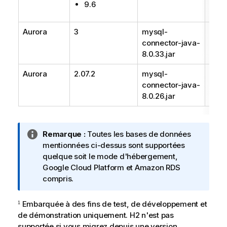
9.6
Aurora
3
mysql-
Supp
connector-java-
8.0.33.jar
Aurora
2.07.2
mysql-
Supp
connector-java-
8.0.26.jar
N
Remarque :
Toutes les bases de données
o
mentionnées ci-dessus sont supportées
t
quelque soit le mode d'hébergement,
e
Google Cloud Platform et Amazon RDS
I
compris.
n
f
Embarquée à des fins de test, de développement et
1
o
de démonstration uniquement. H2 n'est pas
r
supportée si vous migrez depuis une version