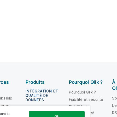
rces
Produits
Pourquoi Qlik ?
À
Ql
INTÉGRATION ET
Pourquoi Qlik ?
QUALITÉ DE
ik Help
So
Fiabilité et sécurité
DONNÉES
loper
Le
Fiabilité et
Qlik Talend
n
RS
confidentialité
 and to
Ok
Qlik Talend Cloud