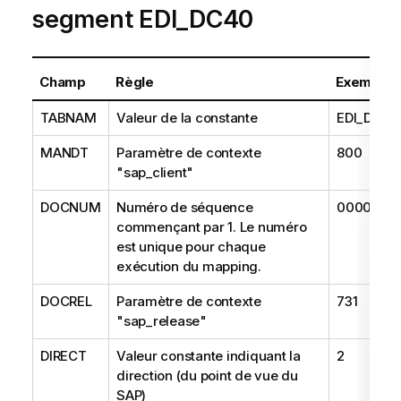
segment EDI_DC40
Champ
Règle
Exemple
TABNAM
Valeur de la constante
EDI_DC40
MANDT
Paramètre de contexte
800
"sap_client"
DOCNUM
Numéro de séquence
0000000
commençant par 1. Le numéro
est unique pour chaque
exécution du mapping.
DOCREL
Paramètre de contexte
731
"sap_release"
DIRECT
Valeur constante indiquant la
2
direction (du point de vue du
SAP)