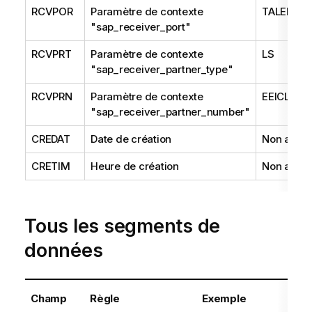
RCVPOR
Paramètre de contexte
TALENDF
"sap_receiver_port"
RCVPRT
Paramètre de contexte
LS
"sap_receiver_partner_type"
RCVPRN
Paramètre de contexte
EEICLNT8
"sap_receiver_partner_number"
CREDAT
Date de création
Non appli
CRETIM
Heure de création
Non appli
Tous les segments de
données
Champ
Règle
Exemple