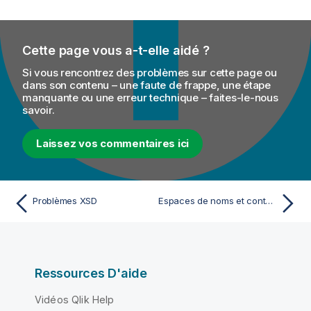
o
r
m
Cette page vous a-t-elle aidé ?
a
t
Si vous rencontrez des problèmes sur cette page ou
i
dans son contenu – une faute de frappe, une étape
manquante ou une erreur technique – faites-le-nous
o
savoir.
n
s
Laissez vos commentaires ici
Problèmes XSD
Espaces de noms et conteneurs d'espaces de noms XML
Ressources D'aide
Vidéos Qlik Help