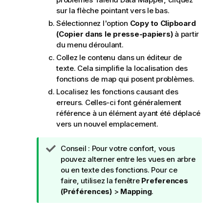
sur la flèche pointant vers le bas.
Sélectionnez l'option
Copy to Clipboard
(Copier dans le presse-papiers)
à partir
du menu déroulant.
Collez le contenu dans un éditeur de
texte. Cela simplifie la localisation des
fonctions de map qui posent problèmes.
Localisez les fonctions causant des
erreurs. Celles-ci font généralement
référence à un élément ayant été déplacé
vers un nouvel emplacement.
N
Conseil :
Pour votre confort, vous
o
pouvez alterner entre les vues en arbre
t
ou en texte des fonctions. Pour ce
e
faire, utilisez la fenêtre
Preferences
I
(Préférences)
>
Mapping
.
n
f