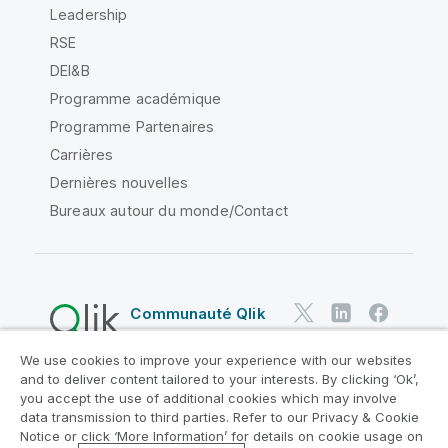
Leadership
RSE
DEI&B
Programme académique
Programme Partenaires
Carrières
Dernières nouvelles
Bureaux autour du monde/Contact
Communauté Qlik
We use cookies to improve your experience with our websites
Contrats juridiques
and to deliver content tailored to your interests. By clicking ‘Ok’,
Conditions d'utilisation des produits
you accept the use of additional cookies which may involve
data transmission to third parties. Refer to our Privacy & Cookie
Legal Policies
Conditions légales
Notice or click ‘More Information’ for details on cookie usage on