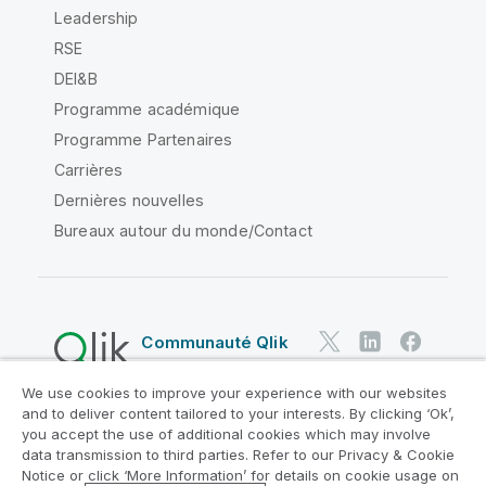
Leadership
RSE
DEI&B
Programme académique
Programme Partenaires
Carrières
Dernières nouvelles
Bureaux autour du monde/Contact
Communauté Qlik
We use cookies to improve your experience with our websites
Contrats juridiques
and to deliver content tailored to your interests. By clicking ‘Ok’,
Conditions d'utilisation des produits
you accept the use of additional cookies which may involve
data transmission to third parties. Refer to our Privacy & Cookie
Legal Policies
Conditions légales
Notice or click ‘More Information’ for details on cookie usage on