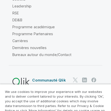
Leadership
RSE
DEI&B
Programme académique
Programme Partenaires
Carrières
Dernières nouvelles
Bureaux autour du monde/Contact
Communauté Qlik
We use cookies to improve your experience with our websites
Contrats juridiques
and to deliver content tailored to your interests. By clicking ‘Ok’,
Conditions d'utilisation des produits
you accept the use of additional cookies which may involve
data transmission to third parties. Refer to our Privacy & Cookie
Legal Policies
Conditions légales
Notice or click ‘More Information’ for details on cookie usage on