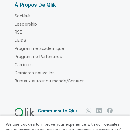
À Propos De Qlik
Société
Leadership
RSE
DEI&B
Programme académique
Programme Partenaires
Carrières
Dernières nouvelles
Bureaux autour du monde/Contact
Communauté Qlik
We use cookies to improve your experience with our websites
Contrats juridiques
and to deliver content tailored to your interests. By clicking ‘Ok’,