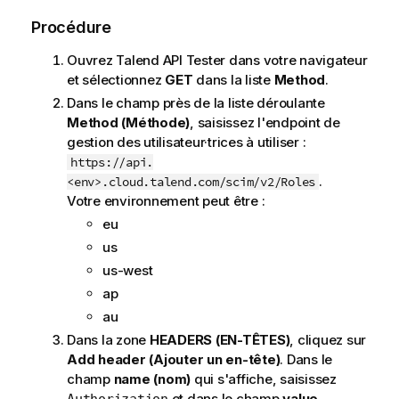
Procédure
Ouvrez
Talend API Tester
dans votre navigateur
et sélectionnez
GET
dans la liste
Method
.
Dans le champ près de la liste déroulante
Method (Méthode)
, saisissez l'endpoint de
gestion des utilisateur·trices à utiliser :
https://api.
.
<env>.cloud.talend.com/scim/v2/Roles
Votre environnement peut être :
eu
us
us-west
ap
au
Dans la zone
HEADERS (EN-TÊTES)
, cliquez sur
Add header (Ajouter un en-tête)
. Dans le
champ
name (nom)
qui s'affiche, saisissez
et dans le champ
value