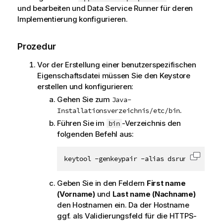
und bearbeiten und Data Service Runner für deren
Implementierung konfigurieren.
Prozedur
Vor der Erstellung einer benutzerspezifischen
Eigenschaftsdatei müssen Sie den Keystore
erstellen und konfigurieren:
Gehen Sie zum
Java-
.
Installationsverzeichnis/etc/bin
Führen Sie im
-Verzeichnis den
bin
folgenden Befehl aus:
keytool -genkeypair -alias dsrunner -keya
Code i
Geben Sie in den Feldern
First name
(Vorname)
und
Last name (Nachname)
den Hostnamen ein. Da der Hostname
ggf. als Validierungsfeld für die HTTPS-