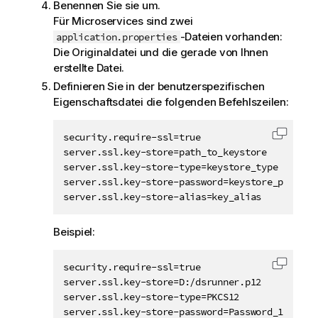
Benennen Sie sie um.
Für Microservices sind zwei
-Dateien vorhanden:
application.properties
Die Originaldatei und die gerade von Ihnen
erstellte Datei.
Definieren Sie in der benutzerspezifischen
Eigenschaftsdatei die folgenden Befehlszeilen:
security.require-ssl=true

Code i
server.ssl.key-store=path_to_keystore

server.ssl.key-store-type=keystore_type

server.ssl.key-store-password=keystore_password
server.ssl.key-store-alias=key_alias
Beispiel:
security.require-ssl=true

Code i
server.ssl.key-store=D:/dsrunner.p12

server.ssl.key-store-type=PKCS12

server.ssl.key-store-password=Password_1234
