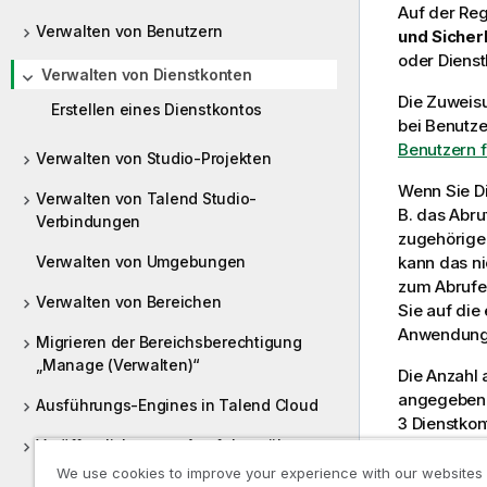
Auf der Reg
Verwalten von Benutzern
und Sicherh
oder Dienst
Verwalten von Dienstkonten
Die Zuweisu
Erstellen eines Dienstkontos
bei Benutze
Benutzern f
Verwalten von Studio-Projekten
Wenn Sie D
Verwalten von Talend Studio-
B. das Abru
Verbindungen
zugehörige
Verwalten von Umgebungen
kann das ni
zum Abrufe
Verwalten von Bereichen
Sie auf di
Anwendungs
Migrieren der Bereichsberechtigung
„Manage (Verwalten)“
Die Anzahl 
angegebe
Ausführungs-Engines in Talend Cloud
3 Dienstkon
Veröffentlichen von Artefakten über
Information
Talend Studio
We use cookies to improve your experience with our websites