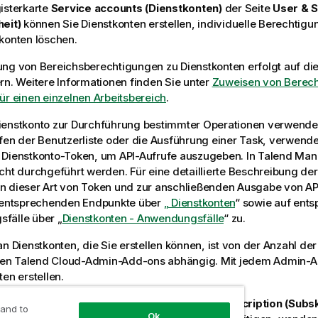
isterkarte
Service accounts (Dienstkonten)
der Seite
User & S
eit)
können Sie Dienstkonten erstellen, individuelle Berechtig
konten löschen.
ng von Bereichsberechtigungen zu Dienstkonten erfolgt auf di
rn. Weitere Informationen finden Sie unter
Zuweisen von Berech
ür einen einzelnen Arbeitsbereich
.
ienstkonto zur Durchführung bestimmter Operationen verwende
fen der Benutzerliste oder die Ausführung einer Task, verwend
 Dienstkonto-Token, um API-Aufrufe auszugeben. In
Talend Man
cht durchgeführt werden. Für eine detaillierte Beschreibung d
n dieser Art von Token und zur anschließenden Ausgabe von AP
e entsprechenden Endpunkte über
„ Dienstkonten
“ sowie auf ent
fälle über „
Dienstkonten - Anwendungsfälle
“ zu.
an Dienstkonten, die Sie erstellen können, ist von der Anzahl der 
nen
Talend Cloud
-Admin-Add-ons abhängig. Mit jedem Admin-A
ten erstellen.
en diesbezüglich finden Sie auf der
Seite „Subscription (Subsk
 and to
Ok