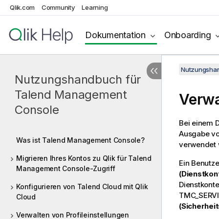
Qlik.com
Community
Learning
Dokumentation
Onboarding
Nutzungshan
Nutzungshandbuch für
Talend Management
Verwa
Console
Bei einem D
Ausgabe von
Was ist Talend Management Console?
verwendet 
Migrieren Ihres Kontos zu Qlik für Talend
Ein Benutz
Management Console-Zugriff
(Dienstkon
Dienstkonte
Konfigurieren von Talend Cloud mit Qlik
TMC_SERVI
Cloud
(Sicherhei
Verwalten von Profileinstellungen