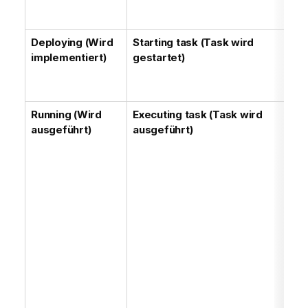
Da
ge
Deploying (Wird
Starting task (Task wird
De
implementiert)
gestartet)
wu
Dy
bz
Running (Wird
Executing task (Task wird
De
ausgeführt)
ausgeführt)
wi
em