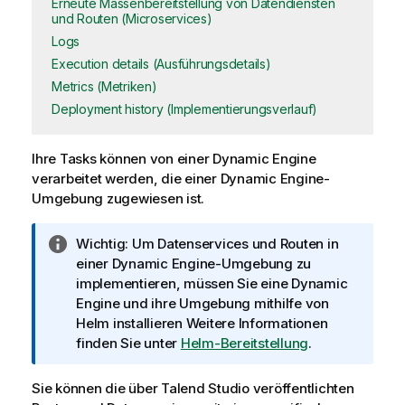
Erneute Massenbereitstellung von Datendiensten
und Routen (Microservices)
Logs
Execution details (Ausführungsdetails)
Metrics (Metriken)
Deployment history (Implementierungsverlauf)
Ihre Tasks können von einer
Dynamic Engine
verarbeitet werden, die einer
Dynamic Engine
-
Umgebung zugewiesen ist.
I
Wichtig:
Um Datenservices und Routen in
n
einer
Dynamic Engine
-Umgebung zu
f
implementieren, müssen Sie eine
Dynamic
o
Engine
und ihre Umgebung mithilfe von
r
Helm installieren Weitere Informationen
m
finden Sie unter
Helm-Bereitstellung
.
a
t
Sie können die über
Talend Studio
veröffentlichten
i