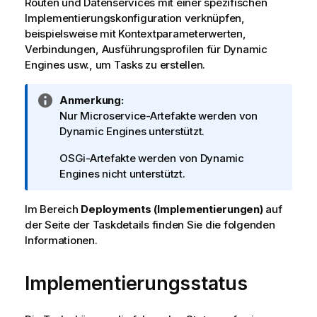
Routen und Datenservices mit einer spezifischen
o
Implementierungskonfiguration verknüpfen,
n
beispielsweise mit Kontextparameterwerten,
s
Verbindungen, Ausführungsprofilen für
Dynamic
h
Engine
s usw., um Tasks zu erstellen.
i
n
I
Anmerkung:
w
n
Nur Microservice-Artefakte werden von
e
f
Dynamic Engine
s unterstützt.
i
o
s
OSGi-Artefakte werden von
Dynamic
r
Engine
s nicht unterstützt.
m
a
Im Bereich
t
Deployments (Implementierungen)
auf
der Seite der Taskdetails finden Sie die folgenden
i
Informationen.
o
n
s
Implementierungsstatus
h
i