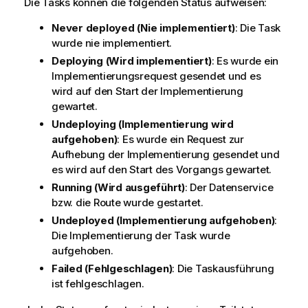
n
Die Tasks können die folgenden Status aufweisen:
w
Never deployed (Nie implementiert)
: Die Task
e
wurde nie implementiert.
i
Deploying (Wird implementiert)
: Es wurde ein
s
Implementierungsrequest gesendet und es
wird auf den Start der Implementierung
gewartet.
Undeploying (Implementierung wird
aufgehoben)
: Es wurde ein Request zur
Aufhebung der Implementierung gesendet und
es wird auf den Start des Vorgangs gewartet.
Running (Wird ausgeführt)
: Der Datenservice
bzw. die Route wurde gestartet.
Undeployed (Implementierung aufgehoben)
:
Die Implementierung der Task wurde
aufgehoben.
Failed (Fehlgeschlagen)
: Die Taskausführung
ist fehlgeschlagen.