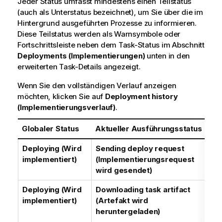
Jeder Status umfasst mindestens einen Teilstatus
(auch als Unterstatus bezeichnet), um Sie über die im
Hintergrund ausgeführten Prozesse zu informieren.
Diese Teilstatus werden als Warnsymbole oder
Fortschrittsleiste neben dem Task-Status im Abschnitt
Deployments (Implementierungen)
unten in den
erweiterten Task-Details angezeigt.
Wenn Sie den vollständigen Verlauf anzeigen
möchten, klicken Sie auf
Deployment history
(Implementierungsverlauf)
.
Globaler Status
Aktueller Ausführungsstatus
Be
Deploying (Wird
Sending deploy request
An
implementiert)
(Implementierungsrequest
Im
wird gesendet)
ge
Deploying (Wird
Downloading task artifact
Di
implementiert)
(Artefakt wird
Im
heruntergeladen)
em