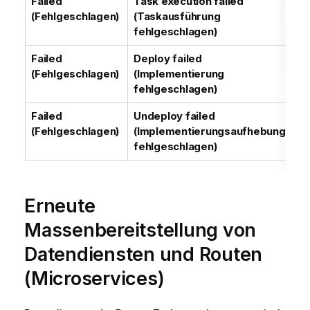
Failed
Task execution failed
Wä
(Fehlgeschlagen)
(Taskausführung
ei
fehlgeschlagen)
au
Failed
Deploy failed
Di
(Fehlgeschlagen)
(Implementierung
we
fehlgeschlagen)
Failed
Undeploy failed
Di
(Fehlgeschlagen)
(Implementierungsaufhebung
ni
fehlgeschlagen)
Erneute
Massenbereitstellung von
Datendiensten und Routen
(Microservices)