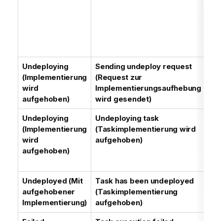
Undeploying
Sending undeploy request
An
(Implementierung
(Request zur
Re
wird
Implementierungsaufhebung
Im
aufgehoben)
wird gesendet)
Undeploying
Undeploying task
Di
(Implementierung
(Taskimplementierung wird
Re
wird
aufgehoben)
Im
aufgehoben)
di
Im
Undeployed (Mit
Task has been undeployed
Di
aufgehobener
(Taskimplementierung
wu
Implementierung)
aufgehoben)