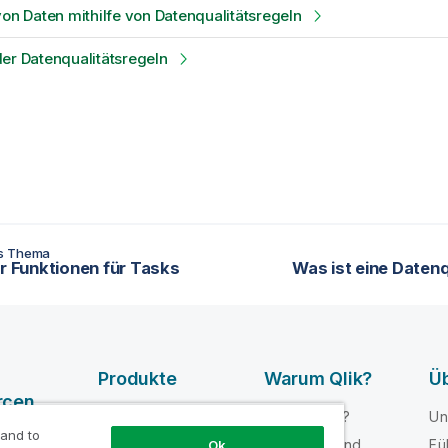
von Daten mithilfe von Datenqualitätsregeln
er Datenqualitätsregeln
es Thema
er Funktionen für Tasks
Was ist eine Datenq
Produkte
Warum Qlik?
Üb
rcen
DATENINTEGRATI
Warum Qlik?
Un
ON UND -
 and to
e-Videos
Vertrauen und
Fü
Ok
QUALITÄT