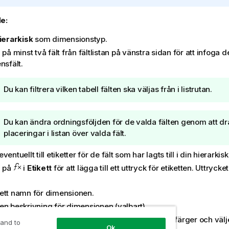
e:
ierarkisk
som dimensionstyp.
 på minst två fält från fältlistan på vänstra sidan för att infoga
nsfält.
A
Du kan filtrera vilken tabell fälten ska väljas från i listrutan.
n
t
A
Du kan ändra ordningsföljden för de valda fälten genom att dra
e
n
placeringar i listan över valda fält.
c
t
k
ventuellt till etiketter för de fält som har lagts till i din hierarki
e
n
c
a på
i
i
Etikett
för att lägga till ett uttryck för etiketten. Uttryc
k
n
n
g
ett namn för dimensionen.
i
o
en beskrivning för dimensionen (valbart).
n
m
 vill ange en färg klickar du på
i listrutan med färger och väl
 and to
g
t
Ok