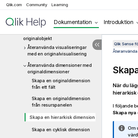
Qlik.com
Community
Learning
Dimensioner
Mått
Dokumentation
Introduktion
Återanvända resurser med
originalobjekt
Qlik Sense 
Återanvända visualiseringar
Återanvända 
med en originalvisualisering
Återanvända dimensioner med
Skapa
originaldimensioner
Skapa en originaldimension
När du läg
från ett fält
hierarkisk
Skapa en originaldimension
från resurspanelen
I följande 
Skapa nya
Skapa en hierarkisk dimension
A
Om u
Skapa en cyklisk dimension
n
värde