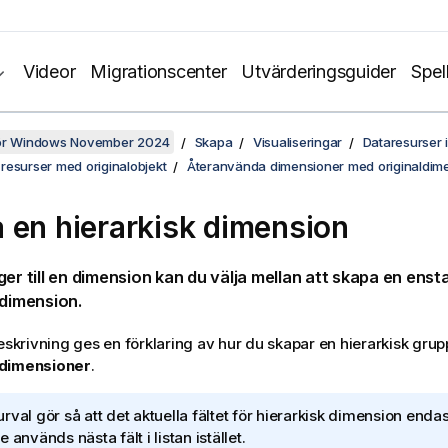
Videor
Migrationscenter
Utvärderingsguider
Spel
för Windows November 2024
Skapa
Visualiseringar
Dataresurser i
resurser med originalobjekt
Återanvända dimensioner med originaldim
 en hierarkisk dimension
ger till en dimension kan du välja mellan att skapa en ensta
 dimension.
beskrivning ges en förklaring av hur du skapar en hierarkisk grup
 dimensioner
.
rval gör så att det aktuella fältet för hierarkisk dimension endast
 används nästa fält i listan istället.