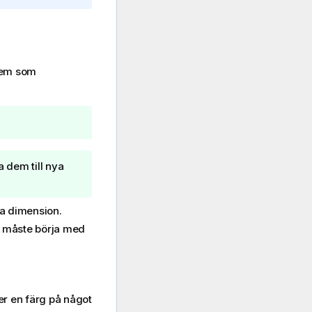
 dem som
 dem till nya
ska dimension.
ket måste börja med
jer en färg på något