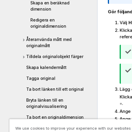
Skapa en beräknad
t
dimension
e
Gör följand
c
Redigera en
Välj
H
k
originaldimension
n
Klicka
i
refere
Återanvända mått med
n
originalmått
g
o
Tilldela originalobjekt färger
m
Skapa kalendermått
i
n
Tagga original
f
o
Lägg e
Ta bort länken till ett original
r
Klick
Bryta länken till en
m
.
=
originalvisualisering
a
Ange 
t
Ta bort en originaldimension
Ange 
i
eller ett originalmått
Om du
o
We use cookies to improve your experience with our websites