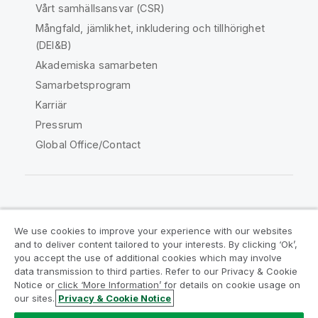
Vårt samhällsansvar (CSR)
Mångfald, jämlikhet, inkludering och tillhörighet
(DEI&B)
Akademiska samarbeten
Samarbetsprogram
Karriär
Pressrum
Global Office/Contact
Qlik Community
We use cookies to improve your experience with our websites
and to deliver content tailored to your interests. By clicking ‘Ok’,
Juridiska avtal
Produktvillkor
you accept the use of additional cookies which may involve
data transmission to third parties. Refer to our Privacy & Cookie
Legal Policies
Legal Policies
Notice or click ‘More Information’ for details on cookie usage on
Användningsvillkor
Varumärken
our sites.
Privacy & Cookie Notice
Do Not Share My Info