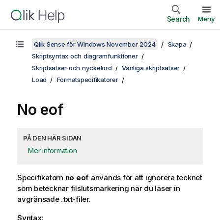
Search
Meny
Qlik Sense för Windows November 2024
Skapa
Skriptsyntax och diagramfunktioner
Skriptsatser och nyckelord
Vanliga skriptsatser
Load
Formatspecifikatorer
No eof
PÅ DEN HÄR SIDAN
Mer information
Specifikatorn
no eof
används för att ignorera tecknet
som betecknar filslutsmarkering när du läser in
avgränsade
.txt
-filer.
Syntax: