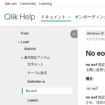
Qlik.com
Community
Learning
Field/Fields
FlushLog
ドキュメント
オンボーディン
Force
From
Windows 用 
スクリプトの
Load
distinct
No eo
書式指定アイテム
文字セット
no eof
指定
る際に使用
テーブル形式
構文:
Delimiter is
no eof
No eof
no eof
指定
Labels
され、項目