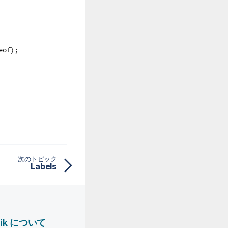
eof);
次のトピック
Labels
lik について