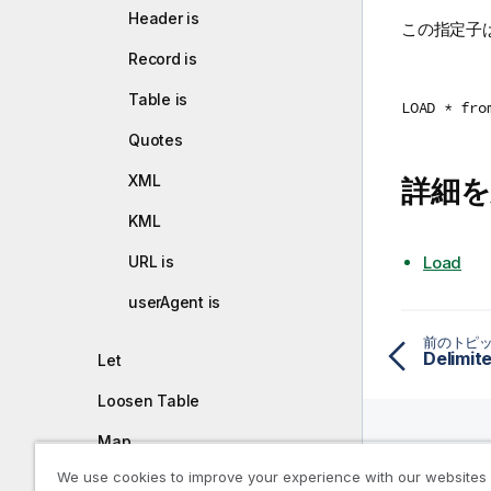
Header is
この指定子
Record is
Table is
LOAD * fro
Quotes
XML
詳細を
KML
URL is
Load
userAgent is
前のトピ
Delimite
Let
Loosen Table
Map
We use cookies to improve your experience with our websites
リソー
NullAsNull