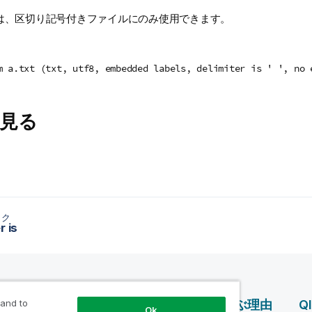
は、区切り記号付きファイルにのみ使用できます。
m a.txt (txt, utf8, embedded labels, delimiter is ' ', no 
見る
ック
r is
 and to
ス
製品案内
Qlik を選ぶ理由
Q
Ok