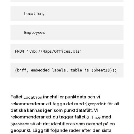
    Location,
    Employees   
FROM 'lib://Maps/Offices.xls'
(biff, embedded labels, table is (Sheet1$));
Fältet
innehåller punktdata och vi
Location
rekommenderar att tagga det med
för att
$geopoint
det ska kännas igen som punktdatafält. Vi
rekommenderar att du taggar fältet
med
Office
så att det identifieras som namnet på en
$geoname
geopunkt. Lägg till följande rader efter den sista