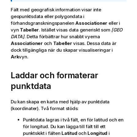
o
Fält med geografisk information visar inte
m
geopunktsdata eller polygondata i
i
förhandsgranskningspanelen
n
Associationer
eller i
vyn
Tabeller
f
. Istället visas data generiskt som
[GEO
DATA]
. Detta förbättrar hur snabbt vyerna
o
Associationer
r
och
Tabeller
visas. Dessa data är
dock tillgängliga när du skapar visualiseringar i
m
Ark
vyn.
a
t
i
Laddar och formaterar
o
n
punktdata
Du kan skapa en karta med hjälp av punktdata
(koordinater). Två format stöds:
Punktdata lagras i två fält, en för latitud och en
för longitud. Du kan lägga till fält till ett
punktskikt i fälten
Latitud
och
Longitud
i