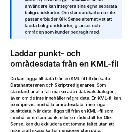
g
användare kan integrera sina egna separata
o
bakgrundskartor. Om standardkartorna inte
m
passar erbjuder
Qlik Sense
alternativet att
i
ladda bakgrundskartor, gränser och
n
områden som kunder bedragit med.
f
o
r
Laddar punkt- och
m
a
områdesdata från en
KML
-fil
t
i
Du kan lägga till data från en
KML
fil till din karta i
o
Datahanteraren
och
Skriptredigeraren
. Som
n
standard är alla fält markerade i datavalsdialogen,
även om de inte innehåller några data. En
KML
-fil kan
exempelvis innehålla områdesdata, men inga
punktdata. När data läggs till från en KML -fil som
innehåller en tom punkt eller områdesfält för
Qlik
Sense
, kan du exkludera det tomma fältet utan att
riskera att skapa kartdimensioner utan data.