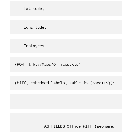
    Latitude,
    Longitude,
    Employees   
FROM 'lib://Maps/Offices.xls'
(biff, embedded labels, table is (Sheet1$));
TAG FIELDS Office WITH $geoname;