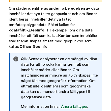
n
i
Om städer identifieras under förberedelsen av data
n
innehåller det nya fältet geopunkter och om länder
g
identifieras innehåller det nya fältet
o
områdespolygondata. Fältet kallas för
m
<datafält>_GeoInfo
. Till exempel, om dina data
v
innehåller ett fält som kallas
Kontor
som innehåller
a
stadsnamn skapas ett fält med geopunkter som
r
kallas
Office_GeoInfo
n
i
A
Qlik Sense
analyserar en delmängd av dina
n
n
data för att försöka känna igen fält som
g
t
innehåller städer eller länder. Om
e
matchningen är mindre än 75 % skapas inte
c
något fält med geografisk information. Om
k
ett fält inte identifieras som geografiska
n
data kan du manuellt ändra fälttypen till
i
geografiska data.
n
Mer information finns i
Ändra fälttyper
.
g