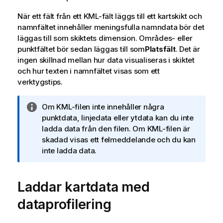
När ett fält från ett
KML
-fält läggs till ett kartskikt och
namnfältet innehåller meningsfulla namndata bör det
läggas till som skiktets dimension. Områdes- eller
punktfältet bör sedan läggas till som
Platsfält
. Det är
ingen skillnad mellan hur data visualiseras i skiktet
och hur texten i namnfältet visas som ett
verktygstips.
A
Om
KML
-filen inte innehåller några
n
punktdata, linjedata eller ytdata kan du inte
t
ladda data från den filen. Om
KML
-filen är
e
skadad visas ett felmeddelande och du kan
c
inte ladda data.
k
n
Laddar kartdata med
i
n
dataprofilering
g
o