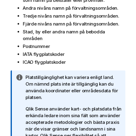
som namn på delstater eller provinser.
Andra nivåns namn på förvaltningsområden.
Tredje nivåns namn på förvaltningsområden.
Fjärde nivåns namn på förvaltningsområden.
Stad, by eller andra namn på bebodda
områden
Postnummer
IATA flygplatskoder
ICAO flygplatskoder
A
Platstillgänglighet kan variera enligt land.
n
Om nämnd plats inte är tillgänglig kan du
t
använda koordinater eller områdesdata för
e
platsen.
c
Qlik Sense
använder kart- och platsdata från
k
erkända ledare inom sina fält som använder
n
accepterade metodologier och bästa praxis
i
när de visar gränser och landsnamn i sina
n
kartor.
Qlik Sense
ger flexibilitet så att