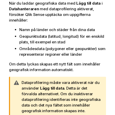
m
När du laddar geografiska data med
Lägg till data
i
i
Datahanteraren
med dataprofilering aktiverat,
n
försöker
Qlik Sense
upptäcka om uppgifterna
f
innehåller:
o
Namn på länder och städer från dina data
r
m
Geopunktsdata (latitud, longitud) för en enskild
a
plats, till exempel en stad
t
Områdesdata (polygoner eller geopunkter) som
i
representerar regioner eller länder
o
Om detta lyckas skapas ett nytt fält som innehåller
n
geografisk information automatiskt.
A
Dataprofilering måste vara aktiverat när du
n
använder
Lägg till data
. Detta är det
t
förvalda alternativet. Om du inaktiverar
e
dataprofilering identifieras inte geografiska
c
data och det nya fältet som innehåller
k
geografisk information skapas inte.