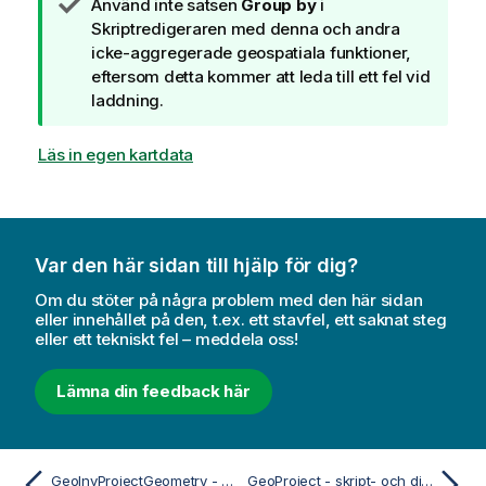
A
Använd inte satsen
Group by
i
n
Skriptredigeraren med denna och andra
t
icke-aggregerade geospatiala funktioner,
e
eftersom detta kommer att leda till ett fel vid
c
laddning.
k
n
Läs in egen kartdata
i
n
g
o
Var den här sidan till hjälp för dig?
m
t
Om du stöter på några problem med den här sidan
i
eller innehållet på den, t.ex. ett stavfel, ett saknat steg
eller ett tekniskt fel – meddela oss!
p
s
Lämna din feedback här
GeoInvProjectGeometry - skript- och diagramfunktion
GeoProject - skript- och diagramfunktion