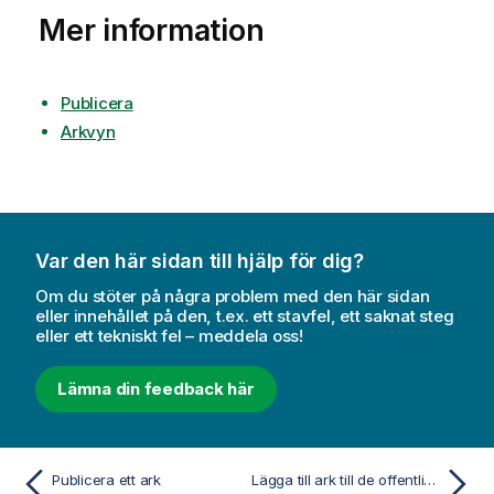
n
Mer information
i
n
g
o
Publicera
m
Arkvyn
t
i
p
s
Var den här sidan till hjälp för dig?
Om du stöter på några problem med den här sidan
eller innehållet på den, t.ex. ett stavfel, ett saknat steg
eller ett tekniskt fel – meddela oss!
Lämna din feedback här
Publicera ett ark
Lägga till ark till de offentliga arken i en app