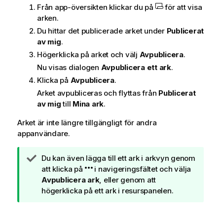
Från app-översikten klickar du på
för att visa
arken.
Du hittar det publicerade arket under
Publicerat
av mig
.
Högerklicka på arket och välj
Avpublicera
.
Nu visas dialogen
Avpublicera ett ark
.
Klicka på
Avpublicera
.
Arket avpubliceras och flyttas från
Publicerat
av mig
till
Mina ark
.
Arket är inte längre tillgängligt för andra
appanvändare.
A
Du kan även lägga till ett ark i arkvyn genom
n
att klicka på
i navigeringsfältet och välja
t
Avpublicera ark
, eller genom att
e
högerklicka på ett ark i resurspanelen.
c
k