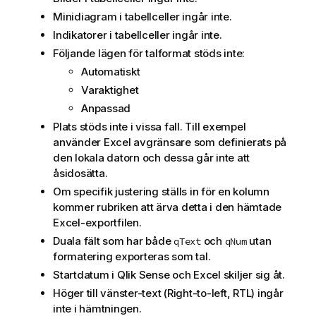
Minidiagram i tabellceller ingår inte.
Indikatorer i tabellceller ingår inte.
Följande lägen för talformat stöds inte:
Automatiskt
Varaktighet
Anpassad
Plats stöds inte i vissa fall. Till exempel
använder
Excel
avgränsare som definierats på
den lokala datorn och dessa går inte att
åsidosätta.
Om specifik justering ställs in för en kolumn
kommer rubriken att ärva detta i den hämtade
Excel
-exportfilen.
Duala fält som har både
och
utan
qText
qNum
formatering exporteras som tal.
Startdatum i
Qlik Sense
och
Excel
skiljer sig åt.
Höger till vänster-text (Right-to-left, RTL) ingår
inte i hämtningen.