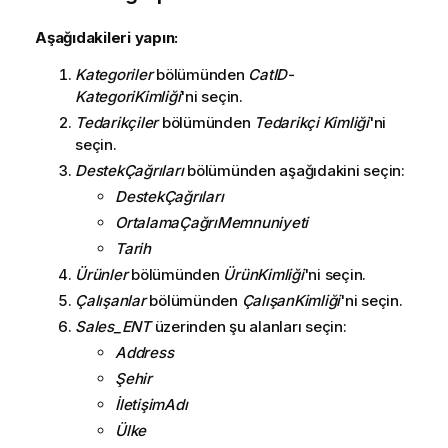
Aşağıdakileri yapın:
Kategoriler
bölümünden
CatID-
KategoriKimliği
'ni seçin.
Tedarikçiler
bölümünden
Tedarikçi Kimliği
'ni
seçin.
DestekÇağrıları
bölümünden aşağıdakini seçin:
DestekÇağrıları
OrtalamaÇağrıMemnuniyeti
Tarih
Ürünler
bölümünden
ÜrünKimliği
'ni seçin.
Çalışanlar
bölümünden
ÇalışanKimliği
'ni seçin.
Sales_ENT
üzerinden şu alanları seçin:
Address
Şehir
İletişimAdı
Ülke