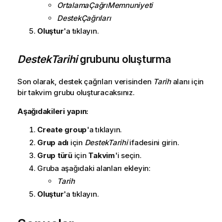
OrtalamaÇağrıMemnuniyeti
DestekÇağrıları
Oluştur
'a tıklayın.
DestekTarihi
grubunu oluşturma
Son olarak, destek çağrıları verisinden
Tarih
alanı için
bir takvim grubu oluşturacaksınız.
Aşağıdakileri yapın:
Create group
'a tıklayın.
Grup adı
için
DestekTarihi
ifadesini girin.
Grup türü
için
Takvim
'i seçin.
Gruba aşağıdaki alanları ekleyin:
Tarih
Oluştur
'a tıklayın.