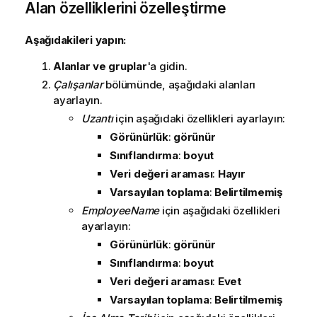
Alan özelliklerini özelleştirme
Aşağıdakileri yapın:
Alanlar ve gruplar
'a gidin.
Çalışanlar
bölümünde, aşağıdaki alanları
ayarlayın.
Uzantı
için aşağıdaki özellikleri ayarlayın:
Görünürlük
:
görünür
Sınıflandırma
:
boyut
Veri değeri araması
:
Hayır
Varsayılan toplama
:
Belirtilmemiş
EmployeeName
için aşağıdaki özellikleri
ayarlayın:
Görünürlük
:
görünür
Sınıflandırma
:
boyut
Veri değeri araması
:
Evet
Varsayılan toplama
:
Belirtilmemiş