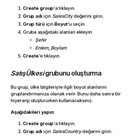
Create group
'a tıklayın.
Grup adı
için
SalesCity
değerini girin.
Grup türü
için
Boyut
'u seçin.
Gruba aşağıdaki alanları ekleyin:
Şehir
Enlem_Boylam
Create
'e tıklayın.
SatışÜlkesi
grubunu oluşturma
Bu grup, ülke bilgileriyle ilgili boyut alanlarını
gruplandırmanıza olanak verir. Bunu daha sonra bir
hiyerarşi oluştururken kullanacaksınız.
Aşağıdakileri yapın:
Create group
'a tıklayın.
Grup adı
için
SalesCountry
değerini girin.