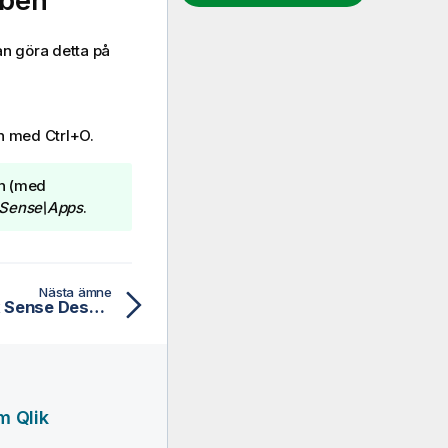
bben
an göra detta på
n med Ctrl+O.
en (med
\Sense\Apps
.
Nästa ämne
Flytta en app från en Qlik Sense Desktop-installation
m Qlik