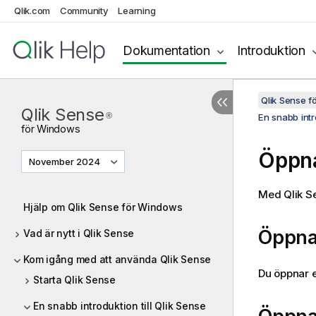
Qlik.com
Community
Learning
Dokumentation
Introduktion
Qlik Sense 
Qlik Sense
®
En snabb intro
för
Windows
Öppna
November 2024
Med
Qlik S
Hjälp om Qlik Sense för Windows
Öppna
Vad är nytt i Qlik Sense
Kom igång med att använda Qlik Sense
Du öppnar e
Starta Qlik Sense
En snabb introduktion till Qlik Sense