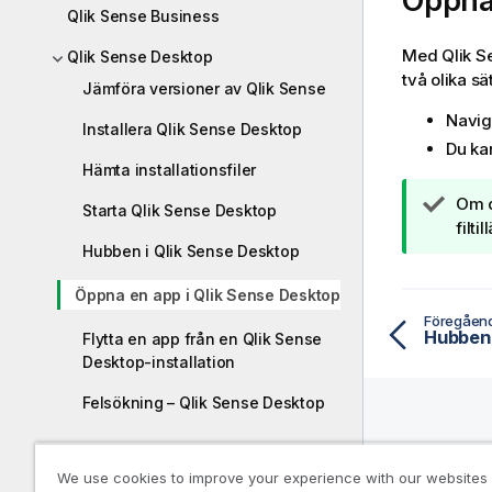
Öppna
Qlik Sense Business
Med
Qlik S
Qlik Sense Desktop
två olika sät
Jämföra versioner av Qlik Sense
Navige
Installera Qlik Sense Desktop
Du ka
Hämta installationsfiler
A
Om d
Starta Qlik Sense Desktop
n
filti
t
Hubben i Qlik Sense Desktop
e
Öppna en app i Qlik Sense Desktop
c
Föregåen
k
Hubben 
Flytta en app från en Qlik Sense
n
Desktop-installation
i
n
Felsökning – Qlik Sense Desktop
g
o
Qlik Sense Client-Managed mobil-
Hjälpre
m
app
We use cookies to improve your experience with our websites