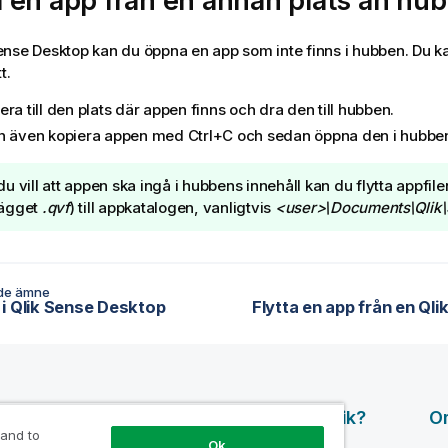
 en app från en annan plats än hu
ense Desktop
kan du öppna en app som inte finns i hubben. Du k
t.
ra till den plats där appen finns och dra den till hubben.
n även kopiera appen med Ctrl+C och sedan öppna den i hubbe
u vill att appen ska ingå i hubbens innehåll kan du flytta appfil
llägget
.qvf
) till appkatalogen, vanligtvis
<user>\Documents\Qlik
de ämne
i Qlik Sense Desktop
surser
Produkter
Varför Qlik?
O
 and to
Ok