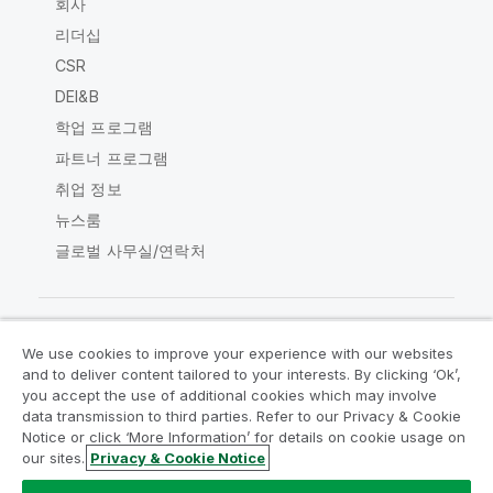
회사
리더십
CSR
DEI&B
학업 프로그램
파트너 프로그램
취업 정보
뉴스룸
글로벌 사무실/연락처
We use cookies to improve your experience with our websites
Qlik Community
and to deliver content tailored to your interests. By clicking ‘Ok’,
you accept the use of additional cookies which may involve
data transmission to third parties. Refer to our Privacy & Cookie
법적 계약
제품 약관
Legal Policies
Notice or click ‘More Information’ for details on cookie usage on
Legal Policies
사용 약관
상표
our sites.
Privacy & Cookie Notice
Do Not Share My Info