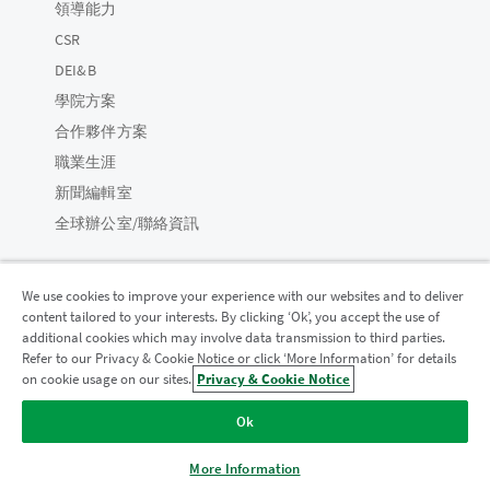
領導能力
CSR
DEI&B
學院方案
合作夥伴方案
職業生涯
新聞編輯室
全球辦公室/聯絡資訊
We use cookies to improve your experience with our websites and to deliver
content tailored to your interests. By clicking ‘Ok’, you accept the use of
Qlik 社群
additional cookies which may involve data transmission to third parties.
Refer to our Privacy & Cookie Notice or click ‘More Information’ for details
on cookie usage on our sites.
Privacy & Cookie Notice
法律合約
產品條款
Legal Policies
法律條規
Ok
使用條款
商標
Do Not Share My Info
© 1993-2026 QlikTech International AB。保留所有權利。
More Information