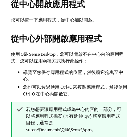
從中心開啟應用程式
您可以按一下應用程式，從中心加以開啟。
從中心外部開啟應用程式
使用
Qlik Sense Desktop
，您可以開啟不在中心內的應用程
式。您可以採用兩種方式執行此操作：
導覽至您保存應用程式的位置，然後將它拖曳至中
心。
您也可以透過使用 Ctrl+C 來複製應用程式，然後使用
Ctrl+O 在中心內開啟它。
提
若您想要讓應用程式成為中心內容的一部分，可
示
以將應用程式檔案 (具有延伸
.qvf
) 移至應用程式
備
目錄，通常是
註
<user>\Documents\Qlik\Sense\Apps
。