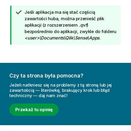
W
Jeśli aplikacja ma się stać częścią
s
zawartości huba, można przenieść plik
k
aplikacji (z rozszerzeniem
.qvf
)
a
bezpośrednio do aplikacji, zwykle do folderu
z
<user>\Documents\Qlik\Sense\Apps
.
ó
w
k
a
Czy ta strona była pomocna?
Jeżeli natkniesz się na problemy z tą stroną lub jej
zawartością — literówkę, brakujący krok lub błąd
techniczny — daj nam znać!
Przekaż tu opinię