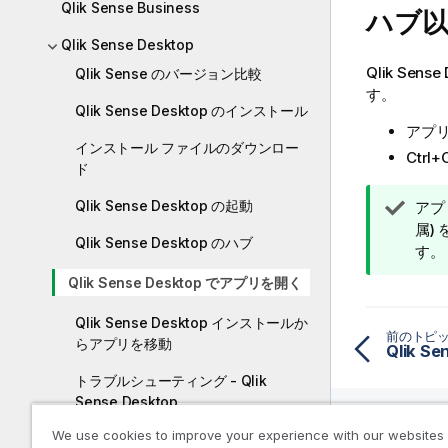
Qlik Sense Business
ハブ
Qlik Sense Desktop
Qlik Sense
Qlik Sense のバージョン比較
す。
Qlik Sense Desktop のインストール
アプ
インストール ファイルのダウンロー
Ctr
ド
Qlik Sense Desktop の起動
ヒ
アプ
ン
属)
Qlik Sense Desktop のハブ
ト
す。
メ
Qlik Sense Desktop でアプリを開く
モ
Qlik Sense Desktop インストールか
前のトピ
らアプリを移動
Qlik S
トラブルシューティング - Qlik
Sense Desktop
We use cookies to improve your experience with our websites
Qlik Sense Client-Managed モバイル