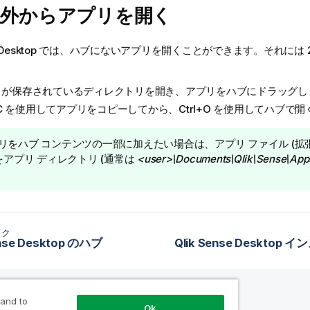
以外からアプリを開く
 Desktop
では、ハブにないアプリを開くことができます。それには 2
リが保存されているディレクトリを開き、アプリをハブにドラッグし
l+C を使用してアプリをコピーしてから、Ctrl+O を使用してハブ
リをハブ コンテンツの一部に加えたい場合は、アプリ ファイル (拡
 をアプリ ディレクトリ (通常は
<user>\Documents\Qlik\Sense\App
ック
ense Desktop のハブ
 and to
Ok