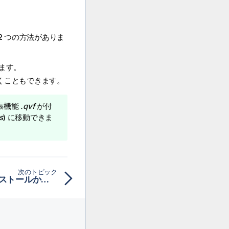
 つの方法がありま
ます。
で開くこともできます。
張機能
.qvf
が付
s
) に移動できま
次のトピック
Qlik Sense Desktop インストールからアプリを移動