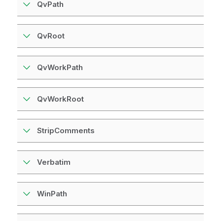
QvPath
QvRoot
QvWorkPath
QvWorkRoot
StripComments
Verbatim
WinPath