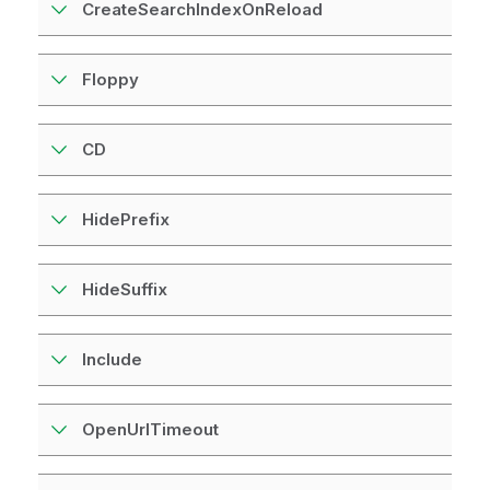
CreateSearchIndexOnReload
Floppy
CD
HidePrefix
HideSuffix
Include
OpenUrlTimeout