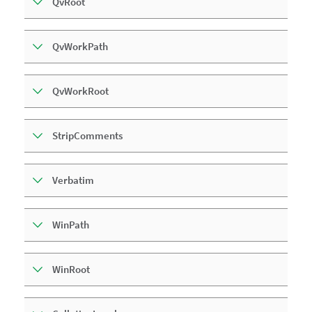
QvRoot
QvWorkPath
QvWorkRoot
StripComments
Verbatim
WinPath
WinRoot