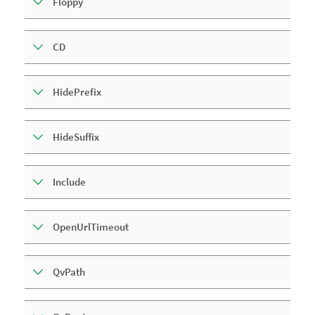
Floppy
CD
HidePrefix
HideSuffix
Include
OpenUrlTimeout
QvPath