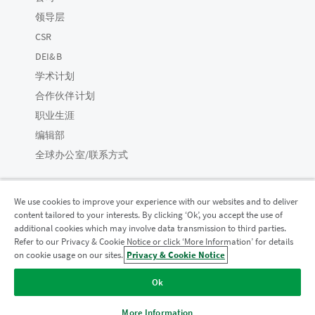
领导层
CSR
DEI&B
学术计划
合作伙伴计划
职业生涯
编辑部
全球办公室/联系方式
We use cookies to improve your experience with our websites and to deliver
content tailored to your interests. By clicking ‘Ok’, you accept the use of
Qlik 社区
additional cookies which may involve data transmission to third parties.
Refer to our Privacy & Cookie Notice or click ‘More Information’ for details
on cookie usage on our sites.
Privacy & Cookie Notice
法律协议
产品条款
Legal Policies
法律条规
Ok
使用条款
商标
Do Not Share My Info
版权所有 © 1993-2026 QlikTech International AB。保留所有权利。
More Information