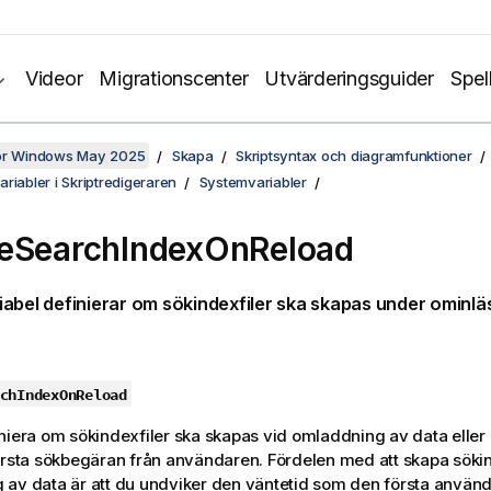
Videor
Migrationscenter
Utvärderingsguider
Spel
för Windows May 2025
Skapa
Skriptsyntax och diagramfunktioner
riabler i Skriptredigeraren
Systemvariabler
eSearchIndexOnReload
abel definierar om sökindexfiler ska skapas under ominlä
chIndexOnReload
niera om sökindexfiler ska skapas vid omladdning av data elle
örsta sökbegäran från användaren. Fördelen med att skapa söki
av data är att du undviker den väntetid som den första använ