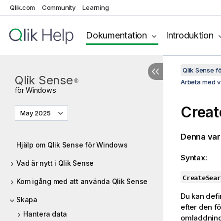
Qlik.com
Community
Learning
Dokumentation
Introduktion
Qlik Sense 
Qlik Sense
®
Arbeta med va
för
Windows
Creat
May 2025
Denna vari
Hjälp om Qlik Sense för Windows
Syntax:
Vad är nytt i Qlik Sense
CreateSear
Kom igång med att använda Qlik Sense
Du kan defi
Skapa
efter den f
Hantera data
omladdning 