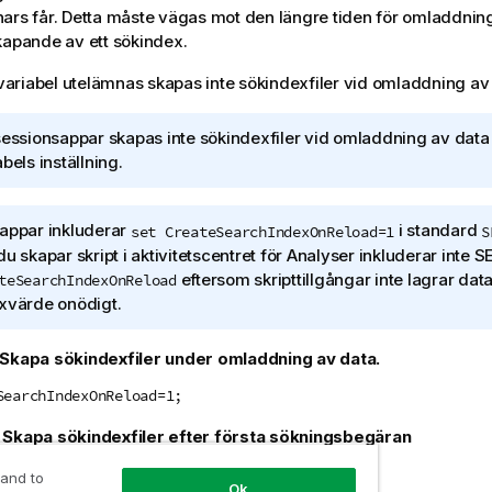
ars får. Detta måste vägas mot den längre tiden för omladdnin
kapande av ett sökindex.
riabel utelämnas skapas inte sökindexfiler vid omladdning av 
sessionsappar skapas inte sökindexfiler vid omladdning av data
bels inställning.
appar inkluderar
i standard
set CreateSearchIndexOnReload=1
S
du skapar skript i aktivitetscentret för
Analyser
inkluderar inte S
eftersom skripttillgångar inte lagrar data,
teSearchIndexOnReload
xvärde onödigt.
Skapa sökindexfiler under omladdning av data.
SearchIndexOnReload=1;
:
Skapa sökindexfiler efter första sökningsbegäran
SearchIndexOnReload=0;
 and to
Ok