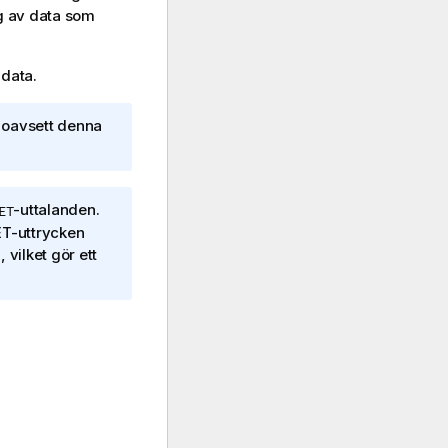
g av data som
data.
 oavsett denna
-uttalanden.
ET
ET-uttrycken
 vilket gör ett