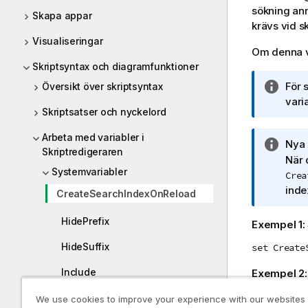
sökning ann
Skapa appar
krävs vid s
Visualiseringar
Om denna va
Skriptsyntax och diagramfunktioner
A
För 
Översikt över skriptsyntax
n
varia
Skriptsatser och nyckelord
t
e
Arbeta med variabler i
A
Nya 
c
Skriptredigeraren
n
När 
k
Systemvariabler
t
Crea
n
e
inde
i
CreateSearchIndexOnReload
c
n
k
HidePrefix
g
Exempel 1:
n
o
HideSuffix
set Create
i
m
n
i
Include
Exempel 2
g
n
o
set Create
OpenUrlTimeout
f
We use cookies to improve your experience with our websites