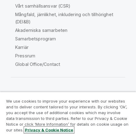
Vårt samhällsansvar (CSR)
Mångfald, jämlikhet, inkludering och tillhörighet
(DEI&B)
Akademiska samarbeten
Samarbetsprogram
Karriär
Pressrum
Global Office/Contact
Qlik Community
We use cookies to improve your experience with our websites
and to deliver content tailored to your interests. By clicking ‘Ok’,
Juridiska avtal
Produktvillkor
you accept the use of additional cookies which may involve
data transmission to third parties. Refer to our Privacy & Cookie
Legal Policies
Legal Policies
Notice or click ‘More Information’ for details on cookie usage on
Användningsvillkor
Varumärken
our sites.
Privacy & Cookie Notice